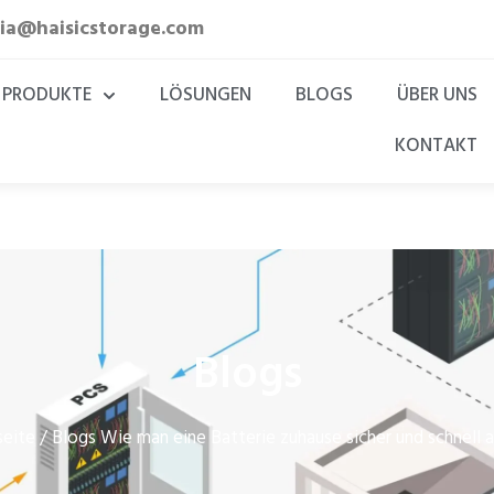
lia@haisicstorage.com
PRODUKTE
LÖSUNGEN
BLOGS
ÜBER UNS
KONTAKT
Blogs
seite
Blogs
/
Wie man eine Batterie zuhause sicher und schnell a