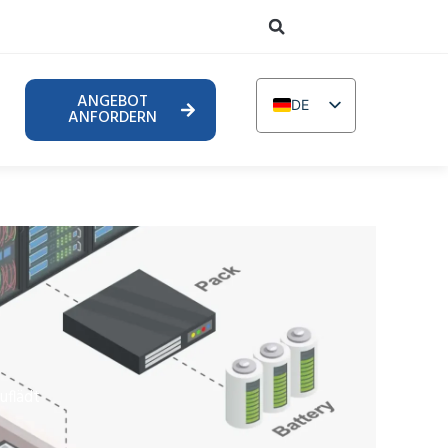
ANGEBOT
DE
ANFORDERN
EN
TR
IT
FR
RU
AR
PL
NL
uflädt
UR
PT