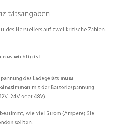
pazitätsangaben
t des Herstellers auf zwei kritische Zahlen:
m es wichtig ist
Spannung des Ladegeräts
muss
reinstimmen
mit der Batteriespannung
 12V, 24V oder 48V).
RACKMONTIERTE
N-
 bestimmt, wie viel Strom (Ampere) Sie
ESS
S
nden sollten.
8 PRODUKTE
UKTE