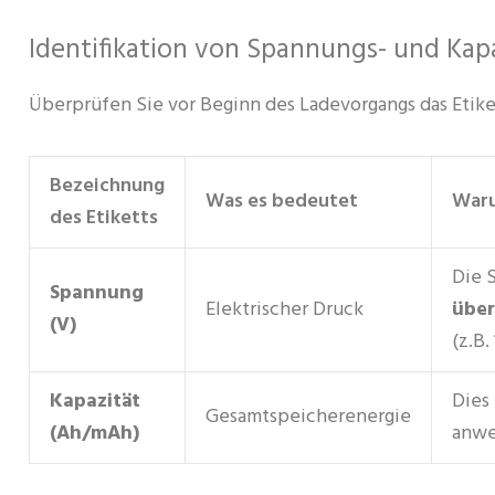
Identifikation von Spannungs- und Ka
Überprüfen Sie vor Beginn des Ladevorgangs das Etiket
Bezeichnung
Was es bedeutet
Waru
des Etiketts
Die 
Spannung
Elektrischer Druck
übe
(V)
(z.B.
SOLAR-
HYBRID-
WOH
Kapazität
Dies
WECHSELRICHTER
ES
Gesamtspeicherenergie
(Ah/mAh)
anwe
9 PRODUKTE
31 PROD