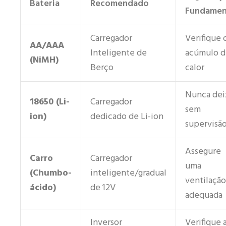
Bateria
Recomendado
Fundamen
Carregador
Verifique 
AA/AAA
Inteligente de
acúmulo d
(NiMH)
Berço
calor
Nunca dei
18650 (Li-
Carregador
sem
ion)
dedicado de Li-ion
supervisã
Assegure
Carro
Carregador
uma
(Chumbo-
inteligente/gradual
ventilação
ácido)
de 12V
adequada
Inversor
Verifique 