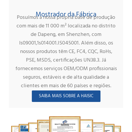
Mostrador da Fábrica
Posuímos a nossa própria base de produção
com mais de 11 000 m² localizada no distrito
de Dapeng, em Shenzhen, com
ls09001,1s014001.IS045001. Além disso, os
nossos produtos têm CE, FC4, CQC, RoHs,
PSE, MSDS, certificações UN38.3. Já
fornecemos serviços OEM/ODM profissionais
seguros, estáveis e de alta qualidade a
clientes em mais de 60 países e regiões.
SAIBA MAIS SOBRE A HAISIC