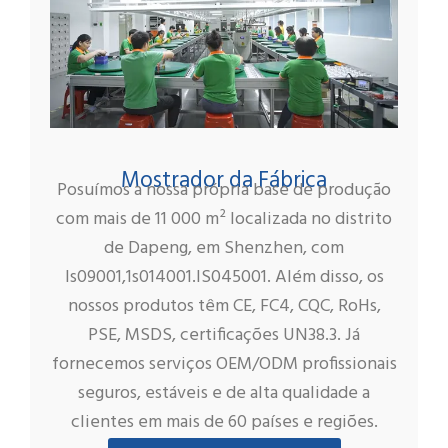
Mostrador da Fábrica
Posuímos a nossa própria base de produção
com mais de 11 000 m² localizada no distrito
de Dapeng, em Shenzhen, com
ls09001,1s014001.IS045001. Além disso, os
nossos produtos têm CE, FC4, CQC, RoHs,
PSE, MSDS, certificações UN38.3. Já
fornecemos serviços OEM/ODM profissionais
seguros, estáveis e de alta qualidade a
clientes em mais de 60 países e regiões.