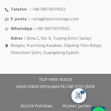
Telefon ：
+86 19974079502
E-posta：
celia@haisicstorage.com
WhatsApp :
+86 19974079502
Adres：
Bina C, No. 8, Tuyang İkinci Sanayi
Bölgesi, Kuichong Kasabası, Dapeng Yeni Bölge,
Shenzhen Şehri, Guangdong Eyaleti
TELIF HAKKI ©
2026
HAISIC ENERJI DEPOLAMA PILI ÜRETICISI ÇIN'DE
3
Gizlilik Politikası
Hizmet Şartları