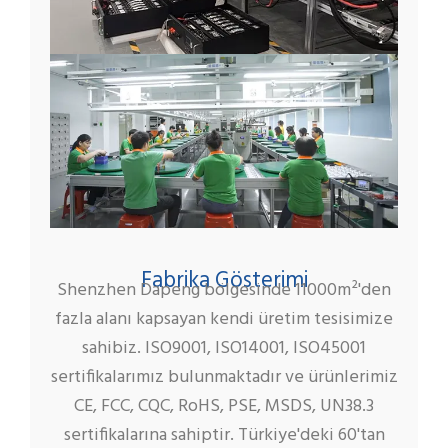
Fabrika Gösterimi
Shenzhen Dapeng bölgesinde 11000m²'den
fazla alanı kapsayan kendi üretim tesisimize
sahibiz. ISO9001, ISO14001, ISO45001
sertifikalarımız bulunmaktadır ve ürünlerimiz
CE, FCC, CQC, RoHS, PSE, MSDS, UN38.3
sertifikalarına sahiptir. Türkiye'deki 60'tan