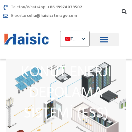
İçeriğe
Telefon/WhatsApp:
+86 19974079502
atla
E-posta:
celia@haisicstorage.com
TR
EN
DE
KONUT ENERJI
IT
FR
DEPOLAMA
RU
AR
SISTEMI (ESS)
PL
NL
UR