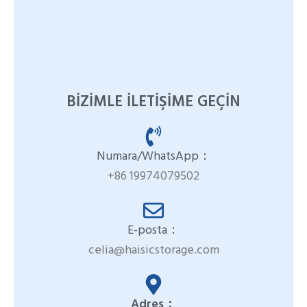
BIZIMLE ILETIŞIME GEÇIN
Numara/WhatsApp：
+86 19974079502
E-posta：
celia@haisicstorage.com
Adres：