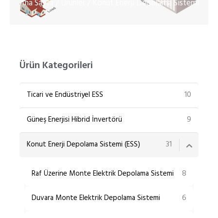
Ana Sayfa
Ürünler
/
/ Konut Enerji Depolama Sistemi
PT
ZH
Ürün Kategorileri
10
Ticari ve Endüstriyel ESS
9
Güneş Enerjisi Hibrid İnvertörü
31
Konut Enerji Depolama Sistemi (ESS)
8
Raf Üzerine Monte Elektrik Depolama Sistemi
6
Duvara Monte Elektrik Depolama Sistemi