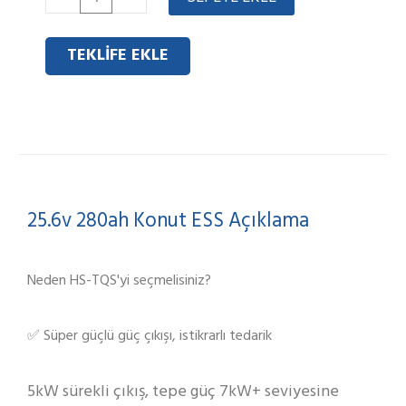
280ah
Residential
TEKLIFE EKLE
ESS
adet
25.6v 280ah Konut ESS Açıklama
Neden HS-TQS'yi seçmelisiniz?
✅ Süper güçlü güç çıkışı, istikrarlı tedarik
5kW sürekli çıkış, tepe güç 7kW+ seviyesine