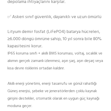
depolama ihtiyaçlarını karşılar.
✅ Askeri sınıf güvenlik, dayanıklı ve uzun ömürlü
Lityum demir fosfat (LiFePO4) batarya hücreleri,
≥6.000 döngü ömrüne sahip, 10 yıl sonra bile 80%
kapasitesini korur.
IP65 koruma sınıfı + akıllı BMS koruması, voltaj, sıcaklık ve
akımın gerçek zamanlı izlenmesi, aşırı şarj, aşırı deşarj veya
kısa devre risklerini ortadan kaldırır.
Akıllı enerji yönetimi, enerji tasarrufu ve gönül rahatlığı
Güneş enerjisi, şebeke ve jeneratörlerden çoklu kaynak
girişini destekler, otomatik olarak en uygun güç kaynağı
moduna geçer.