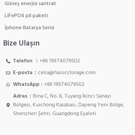
Güneş enerjisi santrali
LiFePO4 pil paketi
İphone Batarya Serisi
Bize Ulaşın
Telefon ：
+86 19974079502
E-posta：
celia@haisicstorage.com
WhatsApp :
+86 19974079502
Adres：
Bina C, No. 8, Tuyang İkinci Sanayi
Bölgesi, Kuichong Kasabası, Dapeng Yeni Bölge,
Shenzhen Şehri, Guangdong Eyaleti