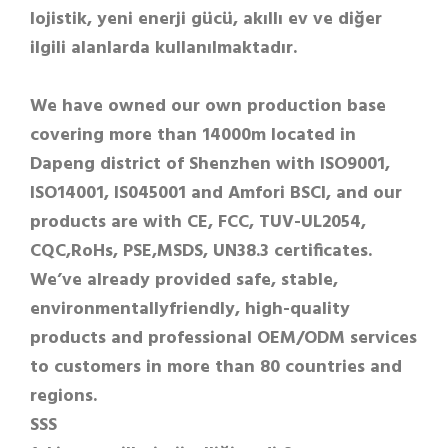
lojistik, yeni enerji gücü, akıllı ev ve diğer
ilgili alanlarda kullanılmaktadır.
We have owned our own production base
covering more than 14000m located in
Dapeng district of Shenzhen with ISO9001,
ISO14001, IS045001 and Amfori BSCI, and our
products are with CE, FCC, TUV-UL2054,
CQC,RoHs, PSE,MSDS, UN38.3 certificates.
We’ve already provided safe, stable,
environmentallyfriendly, high-quality
products and professional OEM/ODM services
to customers in more than 80 countries and
regions.
SSS