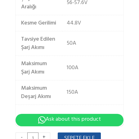
56-57.6V
Aralığı
Kesme Gerilimi
44.8V
Tavsiye Edilen
50A
Şarj Akımı
Maksimum
100A
Şarj Akımı
Maksimum
150A
Deşarj Akımı
Ask about this product
25.6v
-
+
SEPETE EKLE