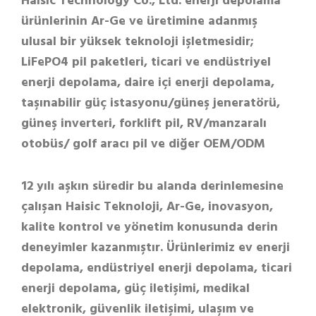
Haisic Technology Co., Ltd. enerji depolama
ürünlerinin Ar-Ge ve üretimine adanmış
ulusal bir yüksek teknoloji işletmesidir;
LiFePO4 pil paketleri, ticari ve endüstriyel
enerji depolama, daire içi enerji depolama,
taşınabilir güç istasyonu/güneş jeneratörü,
güneş inverteri, forklift pil, RV/manzaralı
otobüs/ golf aracı pil ve diğer OEM/ODM
12 yılı aşkın süredir bu alanda derinlemesine
çalışan Haisic Teknoloji, Ar-Ge, inovasyon,
kalite kontrol ve yönetim konusunda derin
deneyimler kazanmıştır. Ürünlerimiz ev enerji
depolama, endüstriyel enerji depolama, ticari
enerji depolama, güç iletişimi, medikal
elektronik, güvenlik iletişimi, ulaşım ve