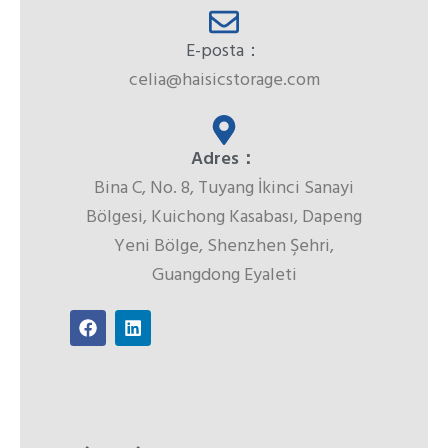
E-posta：
celia@haisicstorage.com
Adres：
Bina C, No. 8, Tuyang İkinci Sanayi
Bölgesi, Kuichong Kasabası, Dapeng
Yeni Bölge, Shenzhen Şehri,
Guangdong Eyaleti
F
L
a
i
c
n
e
k
b
e
o
d
o
i
k
n