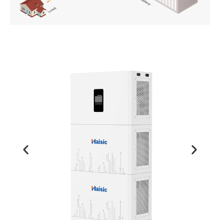
PT
ZH