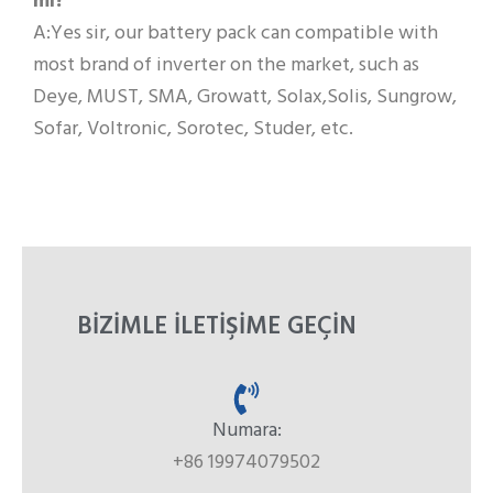
mı?
A:Yes sir, our battery pack can compatible with
most brand of inverter on the market, such as
Deye, MUST, SMA, Growatt, Solax,Solis, Sungrow,
Sofar, Voltronic, Sorotec, Studer, etc.
BIZIMLE ILETIŞIME GEÇIN
Numara:
+86 19974079502