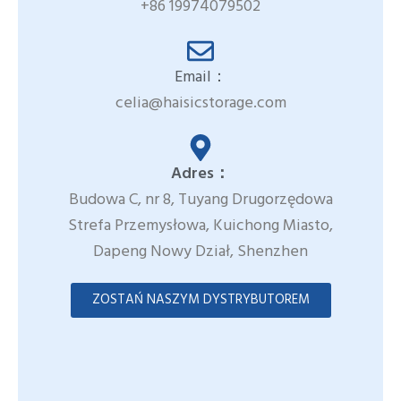
+86 19974079502
Email：
celia@haisicstorage.com
Adres：
Budowa C, nr 8, Tuyang Drugorzędowa
Strefa Przemysłowa, Kuichong Miasto,
Dapeng Nowy Dział, Shenzhen
ZOSTAŃ NASZYM DYSTRYBUTOREM