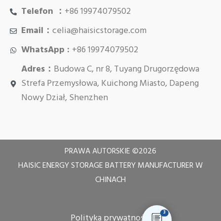
Telefon ：
+86 19974079502
Email：
celia@haisicstorage.com
WhatsApp :
+86 19974079502
Adres：
Budowa C, nr 8, Tuyang Drugorzędowa
Strefa Przemysłowa, Kuichong Miasto, Dapeng
Nowy Dział, Shenzhen
PRAWA AUTORSKIE ©
2026
HAISIC ENERGY STORAGE BATTERY MANUFACTURER W
CHINACH
3
Polityka prywatności