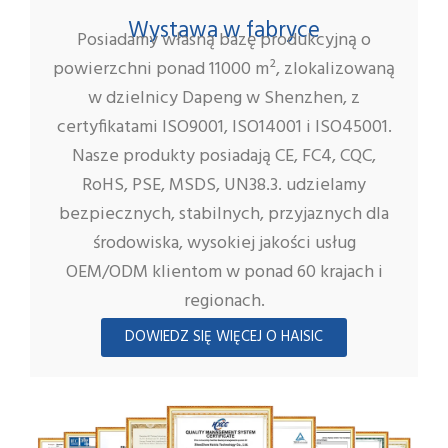
Wystawa w fabryce
Posiadamy własną bazę produkcyjną o
powierzchni ponad 11000 m², zlokalizowaną
w dzielnicy Dapeng w Shenzhen, z
certyfikatami ISO9001, ISO14001 i ISO45001.
Nasze produkty posiadają CE, FC4, CQC,
RoHS, PSE, MSDS, UN38.3. udzielamy
bezpiecznych, stabilnych, przyjaznych dla
środowiska, wysokiej jakości usług
OEM/ODM klientom w ponad 60 krajach i
regionach.
DOWIEDZ SIĘ WIĘCEJ O HAISIC