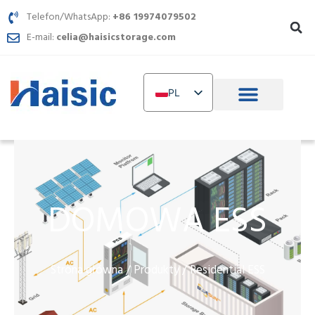
Przejdź
Telefon/WhatsApp:
+86 19974079502
do
E-mail:
celia@haisicstorage.com
treści
PL
EN
DE
TR
IT
DOMOWA ESS
FR
RU
AR
Strona główna
Produkty
/
/ Residential ESS
NL
UR