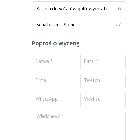
6
Bateria do wózków golfowych z Li
27
Seria baterii iPhone
Poproś o wycenę
Nazwa
E-
*
mail
*
Firma
Telefon
WhatsApp
Wechat
Wiadomość
*