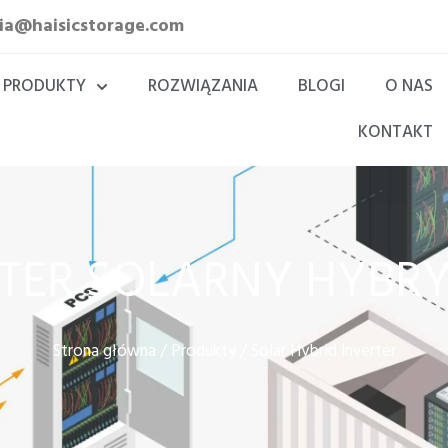
lia@haisicstorage.com
PRODUKTY
ROZWIĄZANIA
BLOGI
O NAS
KONTAKT
TER SOLARNY HYB
Strona główna
Produkty
/
/ Solar Hybrid Inverter