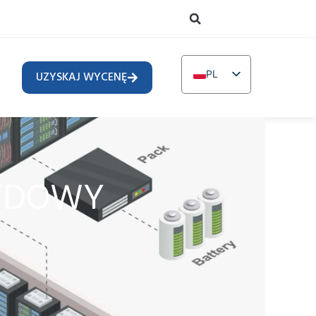
PL
UZYSKAJ WYCENĘ
EN
DE
TR
IT
RYDOWY
FR
RU
AR
NL
UR
PT