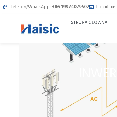
Przejdź
Telefon/WhatsApp:
+86 19974079502
E-mail:
ce
do
treści
STRONA GŁÓWNA
INWER