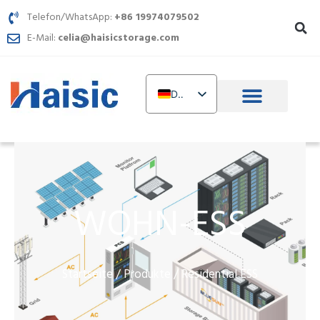
Zum
Telefon/WhatsApp:
+86 19974079502
Inhalt
E-Mail:
celia@haisicstorage.com
springen
DE
EN
TR
IT
FR
WOHN-ESS
RU
AR
PL
Startseite
Produkte
/
/ Residential ESS
NL
UR