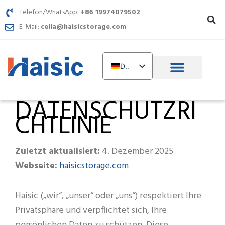
Zum
Telefon/WhatsApp:
+86 19974079502
Inhalt
E-Mail:
celia@haisicstorage.com
springen
DE
EN
DATENSCHUTZRI
TR
CHTLINIE
IT
FR
Zuletzt aktualisiert:
4. Dezember 2025
RU
haisicstorage.com
Webseite:
AR
PL
Haisic („wir“, „unser“ oder „uns“) respektiert Ihre
NL
Privatsphäre und verpflichtet sich, Ihre
UR