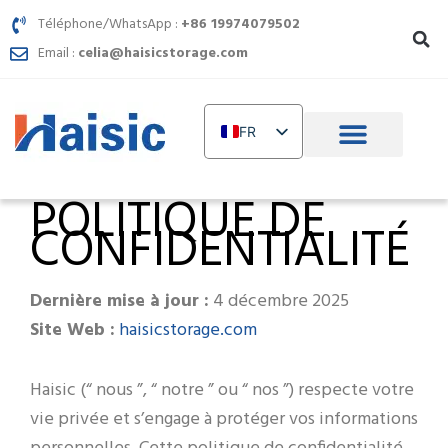
Aller
Téléphone/WhatsApp :
+86 19974079502
au
Email :
celia@haisicstorage.com
contenu
FR
EN
POLITIQUE DE
DE
CONFIDENTIALITÉ
TR
IT
Dernière mise à jour :
4 décembre 2025
RU
haisicstorage.com
Site Web :
AR
PL
Haisic (“ nous ”, “ notre ” ou “ nos ”) respecte votre
NL
vie privée et s’engage à protéger vos informations
UR