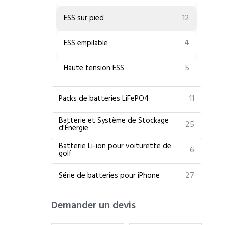
12
ESS sur pied
4
ESS empilable
5
Haute tension ESS
11
Packs de batteries LiFePO4
Batterie et Système de Stockage
25
d'Énergie
Batterie Li-ion pour voiturette de
6
golf
27
Série de batteries pour iPhone
Demander un devis