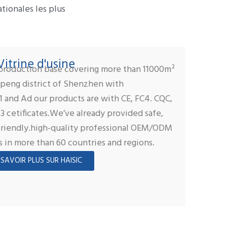
tionales les plus
Vitrine d'usine
roduction base covering more than 11000m²
apeng district of Shenzhen with
 and Ad our products are with CE, FC4. CQC,
 cetificates.We’ve already provided safe,
friendly.high-quality professional OEM/ODM
s in more than 60 countries and regions.
 SAVOIR PLUS SUR HAISIC