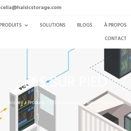
:
celia@haisicstorage.com
PRODUITS
SOLUTIONS
BLOGS
À PROPOS
CONTACT
ESS SUR PIED
Accueil
Produits
ESS résidentiel
/
/
/ Floor-standing ESS