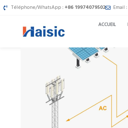
Aller
Téléphone/WhatsApp :
+86 19974079502
Email 
au
contenu
ACCUEIL