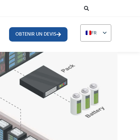
FR
OBTENIR UN DEVIS
EN
DE
TR
IT
RU
AR
PL
NL
UR
PT