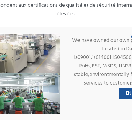
ondent aux certifications de qualité et de sécurité interna
élevées.
We have owned our own p
located in D
ls09001,1s014001.IS045001
RoHs,PSE, MSDS, UN38.3
stable,environtmentally 
services to customer
EN