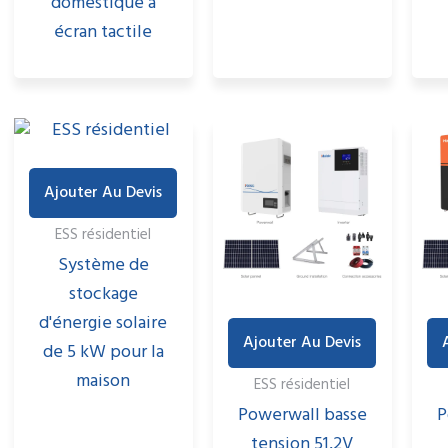
domestique à
écran tactile
Ajouter Au Devis
ESS résidentiel
Système de
stockage
d'énergie solaire
Ajouter Au Devis
de 5 kW pour la
maison
ESS résidentiel
Powerwall basse
P
tension 51,2V