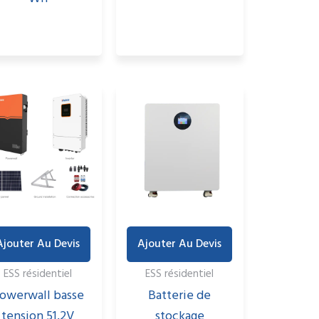
Ajouter Au Devis
Ajouter Au Devis
ESS résidentiel
ESS résidentiel
owerwall basse
Batterie de
tension 51,2V
stockage