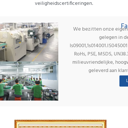
veiligheidscertificeringen.
Fa
We bezitten onze eigen p
gelegen in d
ls09001,1s014001.IS045001
RoHs, PSE, MSDS, UN38.3
milieuvriendelijke, hoo
geleverd aan klan