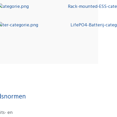
idsnormen
ts- en