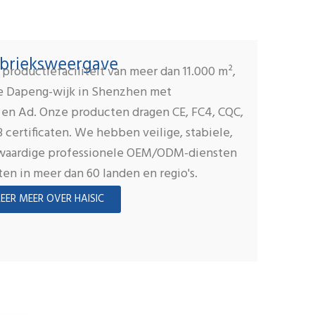
brieksweergave
roductiefaciliteit van meer dan 11.000 m²,
e Dapeng-wijk in Shenzhen met
 en Ad. Onze producten dragen CE, FC4, CQC,
 certificaten. We hebben veilige, stabiele,
gwaardige professionele OEM/ODM-diensten
ten in meer dan 60 landen en regio's.
LEER MEER OVER HAISIC