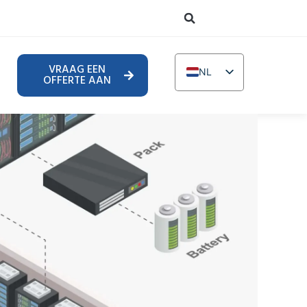
VRAAG EEN
NL
OFFERTE AAN
EN
DE
TR
IT
FR
RU
AR
PL
UR
PT