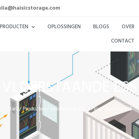
elia@haisicstorage.com
PRODUCTEN
OPLOSSINGEN
BLOGS
OVER
CONTACT
VLOERSTAANDE ESS
Start
Producten
Residentiële ESS
/
/
/ Floor-standing ESS