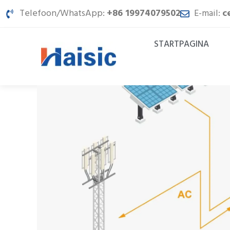
Spring
Telefoon/WhatsApp:
+86 19974079502
E-mail:
c
naar
inhoud
STARTPAGINA