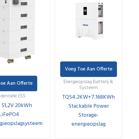
Voeg Toe Aan Offerte
Energieopslag Batterij &
oe Aan Offerte
Systeem
TQS4.2KW+7.168KWh
identiële ESS
c 51,2V 20kWh
Stackable Power
LiFePO4
Storage-
gieopslagsysteem
energieopslag