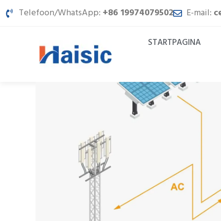
Spring
Telefoon/WhatsApp:
+86 19974079502
E-mail:
c
naar
inhoud
STARTPAGINA