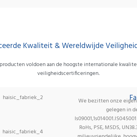
iceerde Kwaliteit & Wereldwijde Veilighe
producten voldoen aan de hoogste internationale kwalitei
veiligheidscertificeringen.
Fa
We bezitten onze eigen p
gelegen in d
ls09001,1s014001.IS045001
RoHs, PSE, MSDS, UN38.3
milieuvriendelijke, hoo