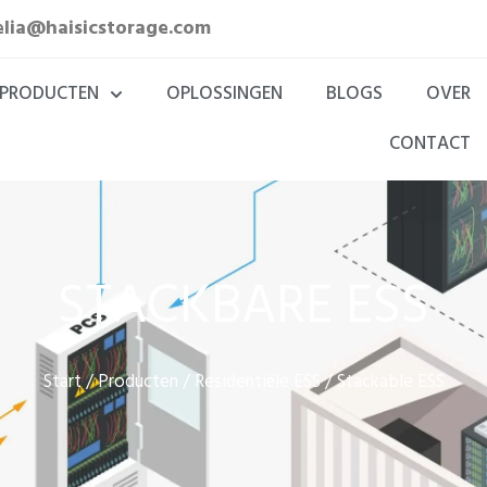
elia@haisicstorage.com
PRODUCTEN
OPLOSSINGEN
BLOGS
OVER
CONTACT
STACKBARE ESS
Start
Producten
Residentiële ESS
/
/
/ Stackable ESS