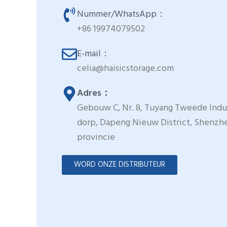
Nummer/WhatsApp：
+86 19974079502
E-mail：
celia@haisicstorage.com
Adres：
Gebouw C, Nr. 8, Tuyang Tweede Indu
dorp, Dapeng Nieuw District, Shenzh
provincie
WORD ONZE DISTRIBUTEUR