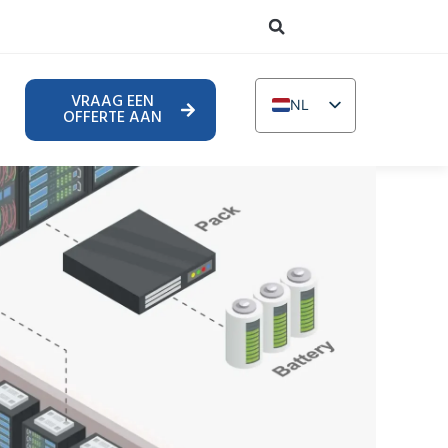
VRAAG EEN
NL
OFFERTE AAN
EN
DE
TR
IT
FR
RU
AR
PL
UR
PT