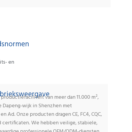
idsnormen
ts- en
brieksweergave
roductiefaciliteit van meer dan 11.000 m²,
e Dapeng-wijk in Shenzhen met
 en Ad. Onze producten dragen CE, FC4, CQC,
 certificaten. We hebben veilige, stabiele,
gwaardige professionele OEM/ODM-diensten