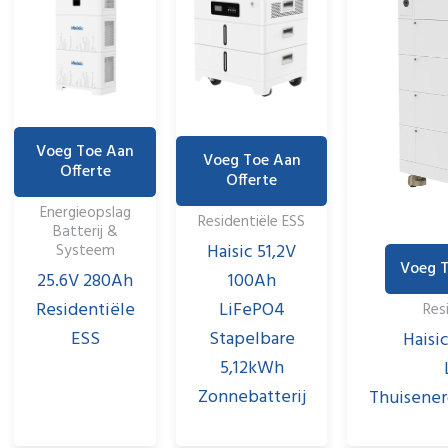
Voeg Toe Aan
Voeg Toe Aan
Offerte
Offerte
Energieopslag
Residentiële ESS
Batterij &
Haisic 51,2V
Systeem
Voeg T
25.6V 280Ah
100Ah
Residentiële
LiFePO4
Res
ESS
Stapelbare
Haisi
5,12kWh
Zonnebatterij
Thuisener