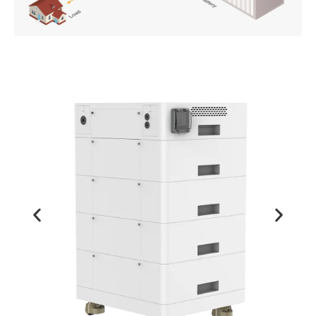
PT
ZH