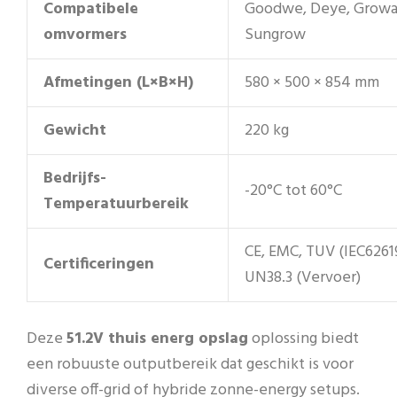
Compatibele
Goodwe, Deye, Growa
omvormers
Sungrow
Afmetingen (L×B×H)
580 × 500 × 854 mm
Gewicht
220 kg
Bedrijfs-
-20°C tot 60°C
Temperatuurbereik
CE, EMC, TUV (IEC62619
Certificeringen
UN38.3 (Vervoer)
Deze
51.2V thuis energ opslag
oplossing biedt
een robuuste outputbereik dat geschikt is voor
diverse off-grid of hybride zonne-energy setups.