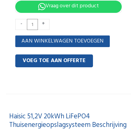
Vraag over dit product
Haisic
-
+
51.2V
20kWh
AAN WINKELWAGEN TOEVOEGEN
LiFePO4
Home
VOEG TOE AAN OFFERTE
Energy
Storage
System
hoeveelheid
Haisic 51,2V 20kWh LiFePO4
Thuisenergieopslagsysteem Beschrijving