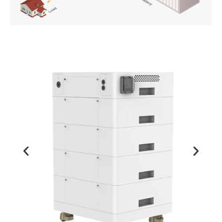
PT
ZH