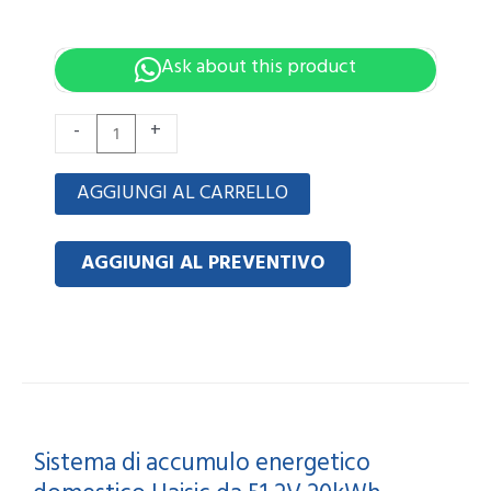
Ask about this product
Haisic
-
+
51.2V
20kWh
AGGIUNGI AL CARRELLO
LiFePO4
Home
AGGIUNGI AL PREVENTIVO
Energy
Storage
System
quantità
Sistema di accumulo energetico