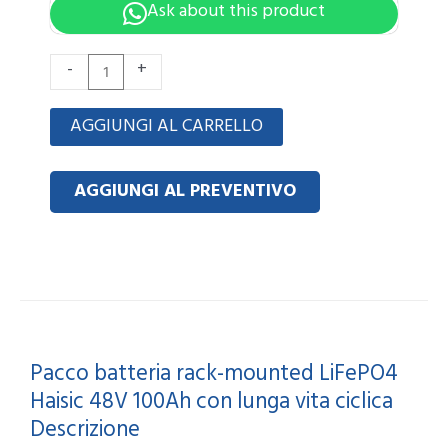
Ask about this product
Haisic
-
+
48V
100Ah
AGGIUNGI AL CARRELLO
LiFePO4
Rack-
AGGIUNGI AL PREVENTIVO
Mounted
Battery
Pack
High
Cycle
Life
Pacco batteria rack-mounted LiFePO4
quantità
Haisic 48V 100Ah con lunga vita ciclica
Descrizione