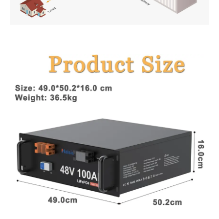
PT
ZH