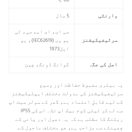
60°C
وارنٹی
5 سال
سی ای، ای ایم سی، ٹی
سرٹیفیکیشنز
یو وی (IEC62619)، یو
ایل1973
اصل کی جگہ
گوانگ ڈونگ، چین
یہ بیٹری مضبوط حفاظت اور وسیع
سرٹیفیکیشنز کی بدولت مختلف ایپلیکیشنز
کے لیے قابلِ اعتماد ہے، گھر کے سولر سیٹ اپ
سے لے کر ٹیلی کوم بیک اپ تک۔ اس کی IP55
ریٹنگ کا مطلب ہے کہ یہ دھول اور پانی کے
چھینٹے سے مزاحم ہے، جو مختلف ماحول کے