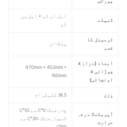
پورٹس
ایل ای ڈی + ایل سی
ڈسپلے
ڈی
ٹرمینل کا
پلگ-ان
قسم
ابعاد (دراز x
470mm × 452mm ×
چوڑائی x
160mm
اونچائی)
وزن
36.5 کلوگرام
چارجنگ: 0°C سے 55°C
آپریٹنگ درجہ
ڈسچارجنگ: -20°C سے
حرارت