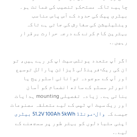
چاہیے تاکہ مستحکم تنصیب کی ضمانت ہو۔
بیٹری پیک کی حدود کے آس پاس مناسب
وینٹیلیشن کی سفارش کی جاتی ہے تاکہ
بہترین کام کرنے کے درجہ حرارت برقرار
رہیں۔.
اگر آپ متعدد یونٹس سیٹ اپ کر رہے ہیں، تو
ان کی ریک-فرینڈلی ڈیزائن پارالل توسیع
اور آپ کے موجودہ توانائی اسٹوریج یا
انورٹر سسٹم کے ساتھ انضمام کو آسان
بناتی ہے۔ زیادہ تفصیلی mounting ہدایات
اور ریک سیٹ اپ ٹپس کے لیے متعلقہ مصنوعات
وال-مونٹڈ 51.2V 100Ah 5kWh بیٹری
جیسے کہ
اپنی متبادلوں کو بہتر طور پر سمجھنے کے
لیے۔.