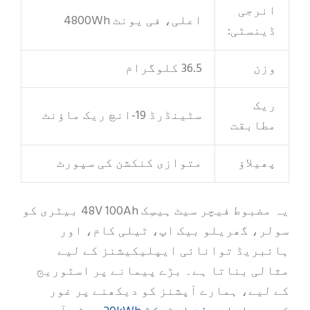
انرجی
اعلی، فی یونٹ 4800Wh
ڈینسٹی:
وزن
36.5 کلوگرام
ریک
سٹینڈرڈ 19-انچ ریک ماؤنٹ
مطابقت
پھیلاؤ
متوازی کنکشن کی سپورٹ
یہ مضبوط فیچر سیٹ ہیسِک 48V 100Ah بیٹری کو
سولر، گھریلو بیک اپ، ٹیلی کام، اور
ہائبریڈ توانائی ایپلیکیشنز کے لیے
مثالی بناتا ہے۔ بڑے پیمانے پر اسٹوریج
کے لیے، ہمارے آپشنز کو دیکھنے پر غور