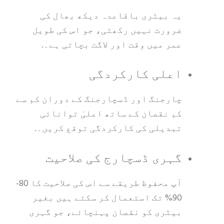
یہ بیٹری باقاعدہ دیکھ بھال کی
ضرورت نہیں رکھتی، جو اس کی طویل
عمر میں وقت اور لاگت بچاتی ہے۔.
اعلی کارکردگی
چارجنگ اور ڈسچارجنگ کے دوران کم سے
کم نقصان کے ساتھ اعلیٰ توانائی
تبدیلی کی کارکردگی توقع کریں۔.
گہری ڈسچارج کی صلاحیت
آپ محفوظ طریقے سے اس کی صلاحیت کا 80-
90% تک استعمال کر سکتے ہیں بغیر
بیٹری کو نقصان پہنچائے، جو گہری