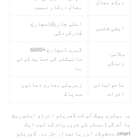
دیکھ بھال
بھال درکار نہیں
اعلیٰ چارج/ڈسچارج
ایفی شنسی
کارکردگی
گہری ڈسچارج >6000
سلائس
سائیکلز کی حمایت کرتی
زندگی
ہے
ماحولیاتی
زہریلی بھاری دھاتوں
اثرات
سے پاک
یہ بیٹری پیک آپ کے گھریلو انرژی اسٹوریج
یا آف گرڈ سسٹم کی ضروریات کے لیے ایک
smart, محفوظ، اور پائیدار حل ہے۔ گھریلو