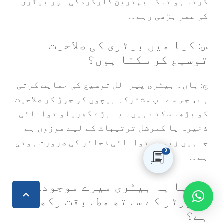
کرتا ہو تاکہ بہترین کارکردگی اور بیٹری
کی عمر بڑھی رہے۔.
س: کیا میں بیٹری کی صلاحیت
توسیع کر سکتا ہوں؟
ج: ہاں۔ بیٹری پیرالل توسیع کی حمایت کرتی
ہے، جس سے آپ مشترکہ بیچوں کو جوڑ کر صلاحیت
کو بڑھا سکتے ہیں۔ یہ بڑے گھریلو توانائی
ذخیرہ یا کمرشل ترتیبات کے لیے موزوں ہے
جنہیں زیادہ توانائی ذخائر کی ضرورت ہوتی
3
ہے۔.
س: کیا یہ بیٹری میرے موجودہ
انورٹر کے ساتھ مطابقت رکھتی
ہے؟