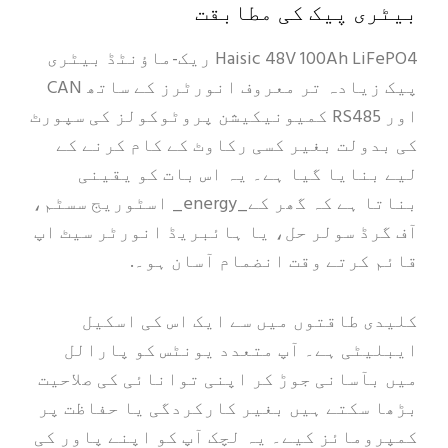
بیٹری پیک کی مطابقت
Haisic 48V 100Ah LiFePO4 ریک-ماؤنٹڈ بیٹری
پیک زیادہ تر معروف انورٹرز کے ساتھ CAN
اور RS485 کمیونیکیشن پروٹوکولز کی سپورٹ
کی بدولت بغیر کسی رکاوٹ کے کام کرنے کے
لیے بنایا گیا ہے۔ یہ اس بات کو یقینی
بناتا ہے کہ گھر کے_energy_ اسٹوریج سسٹم،
آف گرڈ سولر حل، یا ہائبریڈ انورٹر سیٹ اپ
قائم کرتے وقت انضمام آسان ہو۔.
کلیدی طاقتوں میں سے ایک اس کی اسکیل
ایبلیٹی ہے۔ آپ متعدد یونٹس کو پارالل
میں بآسانی جوڑ کر اپنی توانائی کی صلاحیت
بڑھا سکتے ہیں بغیر کارکردگی یا حفاظت پر
کمپرومائز کیے۔ یہ لچک آپ کو اپنے پاور کی