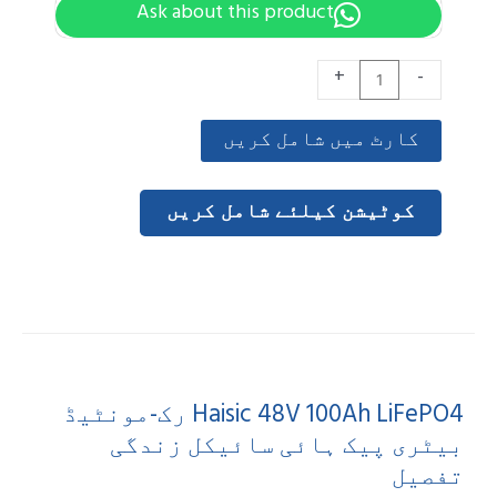
Ask about this product
Haisic
+
-
48V
100Ah
کارٹ میں شامل کریں
LiFePO4
Rack-
کوٹیشن کیلئے شامل کریں
Mounted
Battery
Pack
High
Cycle
Life
Haisic 48V 100Ah LiFePO4 رک-مونٹیڈ
مقدار
بیٹری پیک ہائی سائیکل زندگی
تفصیل