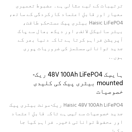
ترتیبات کے لیے مثالی ہے۔ مضبوط تعمیری
معیار اور قابلِ اعتماد کارکردگی کے ساتھ،
Haisic LiFePO4 بیٹری پیک مستحکم طاقت،
بہتر سائیکل لائف، اور دیکھ بھال سے پاک
آپریشن فراہم کرتا ہے تاکہ دنیا بھر کے
جدید توانائی سسٹمز کی ضروریات پوری
ہوں۔.
ہایسِک 48V 100Ah LiFePO4 ریک-
mounted بیٹری پیک کی کلیدی
خصوصیات
Haisic 48V 100Ah LiFePO4 ریک-مونٹ بیٹری پیک
جدید خصوصیات سے لیس ہے تاکہ قابلِ اعتماد
اور محفوظ توانائی ذخیرہ فراہم کیا جا
سکے: