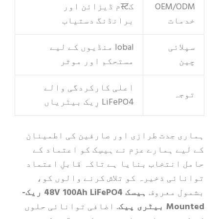
OEM/ODM
کस्टم ڈیزائن اور
خدمات
برانڈنگ دستیاب
سپلائی
lobal منڈیوں کے لیے
چین
مستحکم اور موثر
اعلی کارکردگی والے
توجہ
LiFePO4 رِیک بیٹریاں
ہماری جدت طرازی اور صارفین کی اطمینان
کے لیے ہمارے عزم نے ہیسِک کو اعتماد کے
حامل انتخاب بنایا ہے تاکہ قابلِ اعتماد
توانائی ذخیرہ کو تلاش کرنے والوں کو،
بشمول معروف
ہیسک 48V 100Ah LiFePO4 ریک-
Mounted بیٹری پیک
. اضافی توانائی حلوں