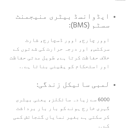
ایڈوانسڈ بیٹری منیجمنٹ
سسٹم (BMS):
اوور چارج، اوور ڈسچارج، شارٹ
سرکٹس، اور درجہ حرارت کی شدتوں کے
خلاف حفاظت کرتا ہے، طویل مدتی حفاظت
اور استحکام کو یقینی بناتا ہے۔.
لمبی سائیکل زندگی:
6000 سے زیادہ سائکلز، یعنی بیٹری
گہری خارج ہونے کو بار بار برداشت
کر سکتی ہے بغیر نمایاں گنجائش کمی
کے۔.