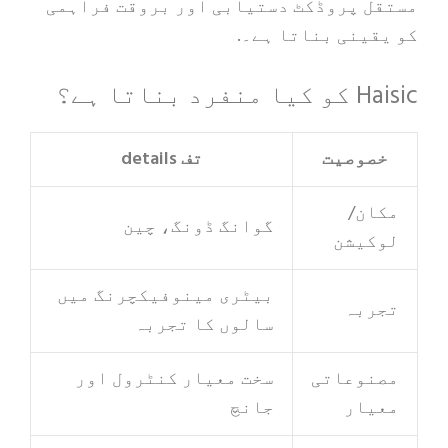
مستقل پروڈکٹ دستیابی اور بروقت فراہمی
کو یقینی بناتا ہے۔.
Haisic کو کیا منفرد بناتا ہے؟
خصوصیت
تف details
مکان/
گوانگ ڈونگ، چین
لوکیشن
بیٹری مینوفیکچرنگ میں
تجربہ
سالوں کا تجربہ
مصنوعاتی
سخت معیار کنٹرول اور
معیار
جانچ