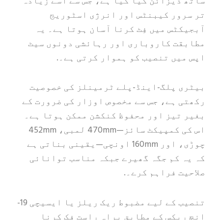
ساتھ ڈیزائن کیا گیا ہے، جس سے اسے زیادہ
تر سرور کیبنٹس اور انرژی اسٹوریج
آبجیکٹس میں فِٹ کرنا آسان ہوتا ہے۔ یہ
مطابقت کاروباری اور رہائشی دونوں سیٹ
اپس میں تنصیب کو ہموار کرتی ہے۔.
بیٹری پلگ-اینڈ-پلے ٹرمینلز کی خصوصیت
رکھتی ہے، جس سے مخصوص اوزار کی ضرورت کے
بغیر تیز اور محفوظ کنکشن ممکن ہوتا ہے۔
اس کی کمپیکٹ سائز—470mm لمبی، 452mm
چوڑی، اور 160mm اونچی—یقینی بناتی ہے
کہ یہ کم جگہ گھیرے جبکہ مناسب توانائی
صلاحیت فراہم کرے۔.
تنصیب کے لیے مضبوط ریک ریلز یا ایسیچی 19-
انچ ریکس کے مطابق براہ راست فک کرنا