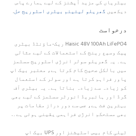
بیٹریاں کی مزید آپشنز کے لیے ہمارے پاس
گھریلو لیتیئم بیٹری اسٹوریج حل
دیکھیں
.
درخواست
Haisic 48V 100Ah LiFePO4 ریک-ماؤنٹڈ بیٹری
پیک وسیع رینج کے استعمالات کے لیے مثالی
ہے۔ یہ گھریلو سولر انرژی اسٹوریج سسٹمز
میں بالکل صحیح کام کرتا ہے، معتبر بیک اپ
پاور فراہم کرتا ہے اور سولر کے استعمال
کو زیادہ سے زیادہ بناتا ہے۔ یہ بیٹری آف
گرڈ اور ہائبریڈ انورٹر سسٹمز کے لیے بھی
بہترین فٹ ہے، جس سے دور دراز مقامات پر
بھی مستحکم انرژی فراہمی یقینی ہوتی ہے۔.
ٹیلی کام بیس اسٹیشنز اور UPS بیک اپ