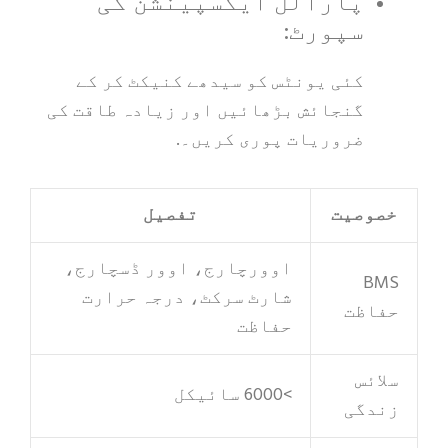
پارالل ایکسپینشن کی
سپورٹ:
کئی یونٹس کو سیدھے کنیکٹ کر کے
گنجائش بڑھائیں اور زیادہ طاقت کی
ضروریات پوری کریں۔.
خصوصیت
تفصیل
اوورچارج، اوور ڈسچارج،
BMS
شارٹ سرکٹ، درجہ حرارت
حفاظت
حفاظت
سلائس
>6000 سائیکل
زندگی