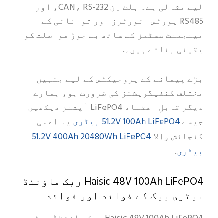
لیے مثالی ہے۔ بلٹ اِن CAN، RS-232، اور
RS485 پورٹس انورٹرز اور توانائی کے
مینجمنٹ سسٹمز کے ساتھ بے جوڑ مواصلت کو
یقینی بناتے ہیں۔.
بڑے پیمانے کے پروجیکٹس کے لیے جنہیں
مختلف کنفیگریشنز کی ضرورت ہو، ہمارے
دیگر قابلِ اعتماد LiFePO4 آپشنز دیکھیں
51.2V 100Ah LiFePO4 بیٹری
جیسے
یا اعلیٰ
51.2V 400Ah 20480Wh LiFePO4
گنجائش والا
بیٹری
.
Haisic 48V 100Ah LiFePO4 ریک ماؤنٹڈ
بیٹری پیک کے فوائد اور فوائد