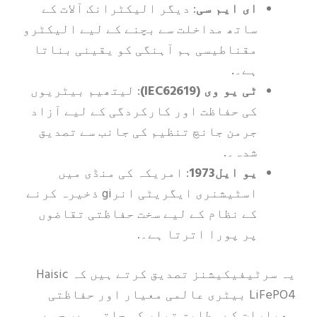
ای ایم سی
: دیگر الیکٹرانک آلات کے
ساتھ مداخلت سے بچنے کے لیے الیکٹرو
مقناطیسی ہم آہنگی کو یقینی بناتا
ہے۔.
ٹی یو وی (IEC62619)
: لیتھیم بیٹریوں
کی حفاظت اور کارکردگی کے لیے آزاد
جرمن جانچ تنظیم کی جانب سے تصدیق
شدہ۔.
یو ایل1973
: امریکہ کی منڈی میں
اسٹیشنری ایگریٹی انرgi ذخیرہ کرنے
کے نظام کے لیے سخت حفاظتی تقاضوں
پر پورا اترتا ہے۔.
یہ سرٹیفیکیشنز تصدیق کرتے ہیں کہ Haisic
LiFePO4 بیٹری عالمی معیار اور حفاظتی
معیارات کے مطابق تیار کی جاتی ہے، جسے