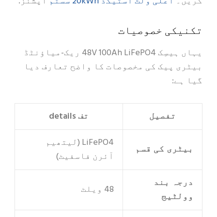
اعلی ولٹ اسٹیکڈ 20kWh سسٹم
کریں۔
آپشنز.
تکنیکی خصوصیات
یہاں ہیسِک 48V 100Ah LiFePO4 ریک-میاؤنٹڈ
بیٹری پیک کی مخصوصات کا واضح تعارف دیا
گیا ہے:
تفصیل
تف details
LiFePO4 (لیتھیم
بیٹری کی قسم
آئرن فاسفیٹ)
درجہ بند
48 ويلٹ
وولٹیج