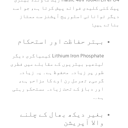
Haisic 48V 100Ah LiFePO4 ریک ماؤنٹڈ بیٹری
پیک کئی کلیدی فوائد پیش کرتا ہے، جو اسے
دیگر توانائی اسٹوریج آپشنز سے ممتاز
بناتے ہیں:
بہتر حفاظت اور استحکام
Lithium Iron Phosphate کیمیاگری دیگر
لیتھیم بیٹریوں کے مقابلے میں فطری
طور پر زیادہ محفوظ ہے۔ یہ زیادہ
گرمی، تھرمل رن اوے کا مزاحم ہے،
اور دباؤ کے تحت زیادہ مستحکم رہتی
ہے۔.
بغیر دیکھ بھال کے چلنے
والا آپریشن