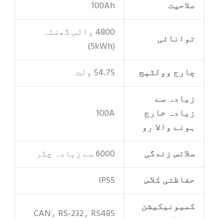
صلاحیت
100Ah
4800 واٹس گھنٹہ
توانائی
(5kWh)
چارج وولٹیج
54.75 ولٹ
زیادہ سے
زیادہ خارج
100A
ہونے والا رو
سلائس زندگی
6000 سے زیادہ چکر
حفاظتی کلاس
IP55
کمیونیکیشن
CAN، RS-232، RS485