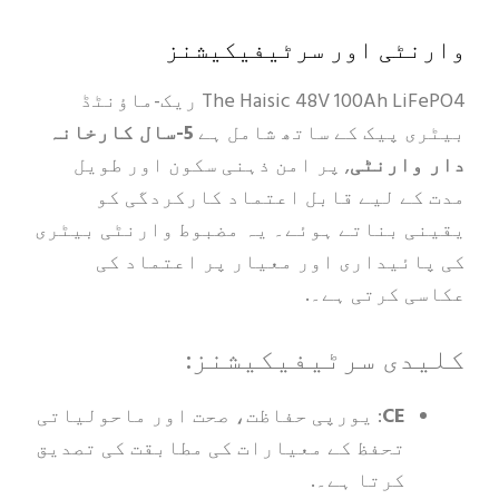
وارنٹی اور سرٹیفیکیشنز
The Haisic 48V 100Ah LiFePO4 ریک-ماؤنٹڈ
بیٹری پیک کے ساتھ شامل ہے
5-سال کارخانہ
دار وارنٹی
, پر امن ذہنی سکون اور طویل
مدت کے لیے قابل اعتماد کارکردگی کو
یقینی بناتے ہوئے۔ یہ مضبوط وارنٹی بیٹری
کی پائیداری اور معیار پر اعتماد کی
عکاسی کرتی ہے۔.
کلیدی سرٹیفیکیشنز:
CE
: یورپی حفاظت، صحت اور ماحولیاتی
تحفظ کے معیارات کی مطابقت کی تصدیق
کرتا ہے۔.