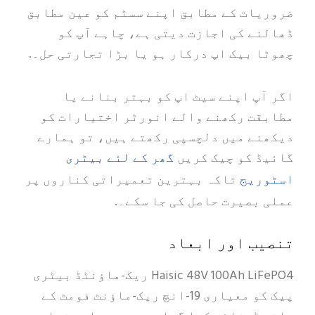
ضروریات کے مطابق اپنے سسٹم کو عین مطابق
ڈھالنے کی اجازت دیتی ہے، چاہے آپ کو
چھوٹا بیک اپ درکار ہو یا بڑا تجارتی حل۔.
اگر آپ اپنے سیٹ اپ کو بہتر بنانے یا
مطابقت رکھنے والے انورٹر اختیارات کو
دیکھنے میں دلچسپی رکھتے ہیں، تو ہمارے
گھر کے لئے بیٹری
گائیڈ کو چیک کریں
اسٹوریج
تاکہ بہترین تعمیراتی کناروں پر
عملی بصیرت حاصل کی جا سکے۔.
تنصیب اور ابعاد
Haisic 48V 100Ah LiFePO4 ریک-ماؤنٹڈ بیٹری
پیک کو معیاری 19-انچ ریک-ماؤنٹ فومٹ کے