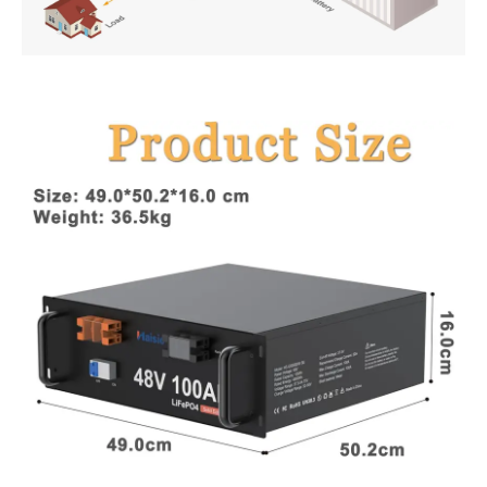
PT
ZH