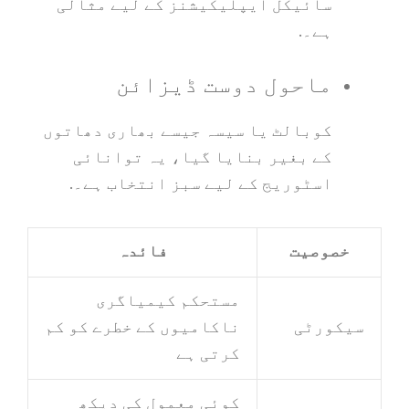
سائیکل ایپلیکیشنز کے لیے مثالی
ہے۔.
ماحول دوست ڈیزائن
کوبالٹ یا سیسہ جیسے بھاری دھاتوں
کے بغیر بنایا گیا، یہ توانائی
اسٹوریج کے لیے سبز انتخاب ہے۔.
خصوصیت
فائدہ
مستحکم کیمیاگری
سیکورٹی
ناکامیوں کے خطرے کو کم
کرتی ہے
کوئی معمول کی دیکھ