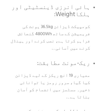
ہائی انرزی ڈینسٹیٹی اور
ہلکاWeight:
کومپیکٹ ڈیزائن 36.5kg یونٹ کی
فریمیشن کے ساتھ 4800Wh گنجائش
فراہم کرتا ہے، نصب کرنے اور ہینڈل
کرنے میں آسانی۔.
ریک-مونٹ مطابقت:
معیاری 19 انچ ریکز کے لیے ڈیزائن
کیا گیا، سرور رومز یا توانائی
ذخیرہ سسٹمز میں انضمام کو آسان
بناتا ہے۔.