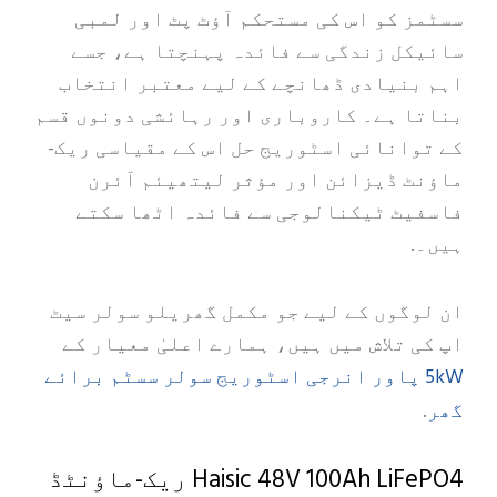
سسٹمز کو اس کی مستحکم آؤٹ پٹ اور لمبی
سائیکل زندگی سے فائدہ پہنچتا ہے، جسے
اہم بنیادی ڈھانچے کے لیے معتبر انتخاب
بناتا ہے۔ کاروباری اور رہائشی دونوں قسم
کے توانائی اسٹوریج حل اس کے مقیاسی ریک-
ماؤنٹ ڈیزائن اور مؤثر لیتھیئم آئرن
فاسفیٹ ٹیکنالوجی سے فائدہ اٹھا سکتے
ہیں۔.
ان لوگوں کے لیے جو مکمل گھریلو سولر سیٹ
اپ کی تلاش میں ہیں، ہمارے اعلیٰ معیار کے
5kW پاور انرجی اسٹوریج سولر سسٹم برائے
گھر
.
Haisic 48V 100Ah LiFePO4 ریک-ماؤنٹڈ