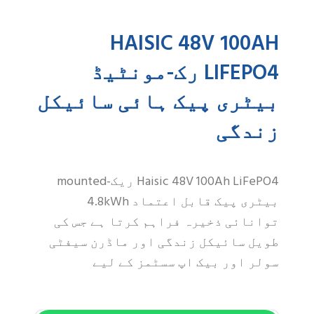
HAISIC 48V 100AH
LIFEPO4 رک-مونٹیڈ
بیٹری پیک ہائی سائیکل
زندگی
Haisic 48V 100Ah LiFePO4 ریک-mounted
بیٹری پیک قابل اعتماد 4.8kWh
توانائی ذخیرہ فراہم کرتا ہے جس کی
طویل سائیکل زندگی اور ماڈرن سیفٹی
سولر اور بیک اپ سسٹمز کے لیے