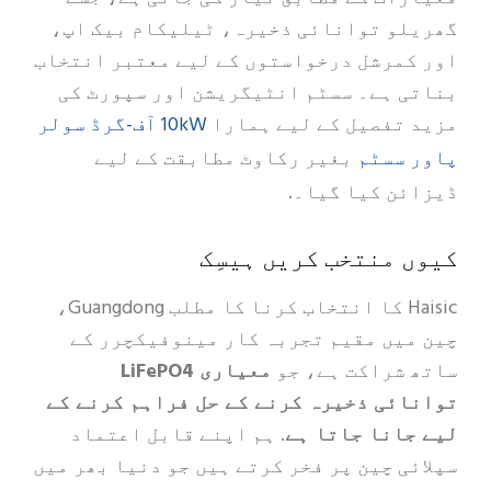
گھریلو توانائی ذخیرہ، ٹیلیکام بیک اپ،
اور کمرشل درخواستوں کے لیے معتبر انتخاب
بناتی ہے۔ سسٹم انٹیگریشن اور سپورٹ کی
10kW آف-گرڈ سولر
مزید تفصیل کے لیے ہمارا
پاور سسٹم
بغیر رکاوٹ مطابقت کے لیے
ڈیزائن کیا گیا۔.
کیوں منتخب کریں ہیسِک
Haisic کا انتخاب کرنا کا مطلب Guangdong،
چین میں مقیم تجربہ کار مینوفیکچرر کے
ساتھ شراکت ہے، جو
معیاری LiFePO4
توانائی ذخیرہ کرنے کے حل فراہم کرنے کے
لیے جانا جاتا ہے
. ہم اپنے قابل اعتماد
سپلائی چین پر فخر کرتے ہیں جو دنیا بھر میں