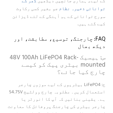
گھر کے
کے لیے، ہماری جانچیں دیکھیں
توانائی ذخیرہ نظام
جو بغیر کسی رکاوٹ
سورج توانائی کے ہم آہنگی کے لئے ڈیزائن
کیے گئے ہیں.
FAQ: چارجنگ، توسیع، مطابقت، اور
دیکھ بھال
س: ہیسیک 48V 100Ah LiFePO4 Rack-
mounted بیٹری پیک کو کیسے
چارج کیا جائے؟
ج: LiFePO4 بیٹریوں کے لیے موزوں چارجر
استعمال کریں۔ مطلوبہ چارج وولٹیج 54.75V
ہے۔ یقینی بنائیں کہ آپ کا انورٹر یا
چارجر بیٹری کی چارجنگ پروفائل کا معاونت