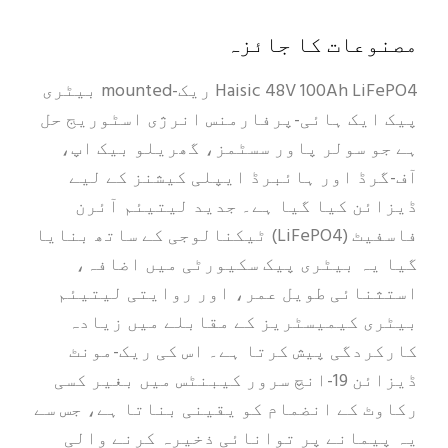
مصنوعات کا جائزہ
Haisic 48V 100Ah LiFePO4 ریک-mounted بیٹری
پیک ایک ہائی-پرفارمنس انرژی اسٹوریج حل
ہے جو سولر پاور سسٹمز، گھریلو بیک اپ،
آف-گرڈ اور ہائبرڈ ایپلی کیشنز کے لیے
ڈیزائن کیا گیا ہے۔ جدید لیتیئم آئرن
فاسفیٹ (LiFePO4) ٹیکنالوجی کے ساتھ بنایا
گیا یہ بیٹری پیک سکیورٹی میں اضافہ،
استثنائی طویل عمر، اور روایتی لیتیئم
بیٹری کیمیسٹریز کے مقابلے میں زیادہ
کارکردگی پیش کرتا ہے۔ اس کی ریک-مونٹ
ڈیزائن 19-انچ سرور کیبنٹس میں بغیر کسی
رکاوٹ کے انضمام کو یقینی بناتا ہے، جس سے
یہ پیمانے پر توانائی ذخیرہ کرنے والی