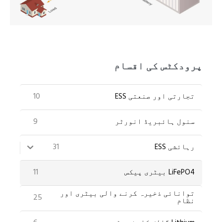
PT
ZH
پرودکٹس کی اقسام
10
تجارتی اور صنعتی ESS
9
سنول ہائبریڈ انورٹر
31
رہائشی ESS
11
LiFePO4 بیٹری پیکس
توانائی ذخیرہ کرنے والی بیٹری اور
25
نظام