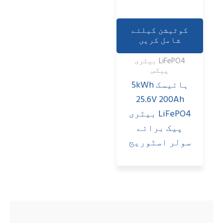
کوٹیشن کیلئے
شامل کریں
LiFePO4 بیٹری
پیکس
ہائیسک 5kWh
25.6V 200Ah
LiFePO4 بیٹری
پیک برائے
سولر اسٹوریج