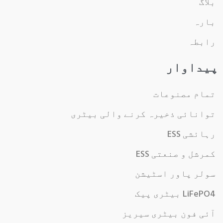
بلاگ
بارہ
رابطہ
پیداوار
تمام مصنوعات
توانائی ذخیرہ کرنے والی بیٹری
رہائشی ESS
کمرشل و صنعتی ESS
سولر پاور اسٹیشن
LiFePO4 بیٹری پیک
آئی فون بیٹری سیریز