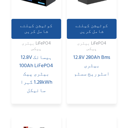
کوٹیشن کیلئے
کوٹیشن کیلئے
شامل کریں
شامل کریں
LiFePO4 بیٹری
LiFePO4 بیٹری
پیکس
پیکس
12.8V 280Ah Bms
ہیسائک 12.8V
بیٹری
100Ah LiFePO4
اسٹوریج سسٹم
بیٹری پیک
1.28kWh گہرا
سائیکل