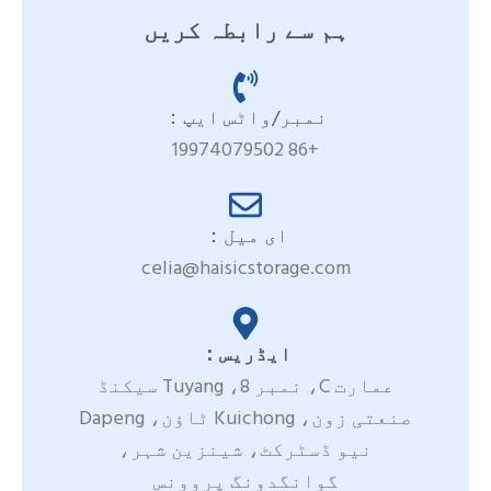
ہم سے رابطہ کریں
نمبر/واٹس ایپ：
+86 19974079502
ای میل：
celia@haisicstorage.com
ایڈریس：
عمارت C، نمبر 8، Tuyang سیکنڈ
صنعتی زون، Kuichong ٹاؤن، Dapeng
نیو ڈسٹرکٹ، شینزین شہر،
گوانگدونگ پروونس