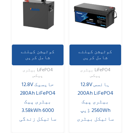
کوٹیشن کیلئے
کوٹیشن کیلئے
شامل کریں
شامل کریں
LiFePO4 بیٹری
LiFePO4 بیٹری
پیکس
پیکس
ہائسس 12.8V
حايسيک 12.8V
280Ah LiFePO4
200Ah LiFePO4
بیٹری پیک
بیٹری پیک
2560Wh ڈِیپ
3.58kWh 6000
سائیکل بیٹری
سائیکل زندگی