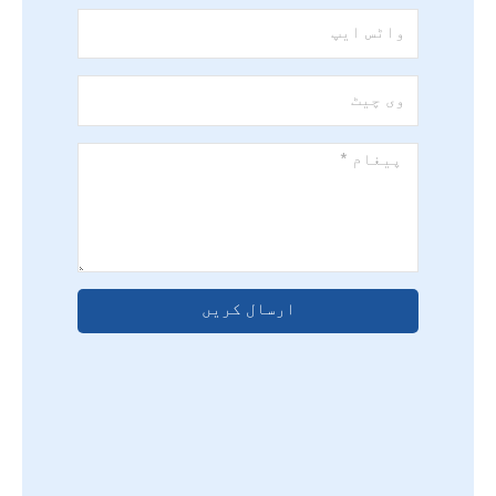
واٹس
ایپ
وی
چیٹ
پیغام
*
ارسال کریں