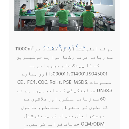
فیکٹری ڈسپلے
ہم نے اپنی پیداواری بنیاد پر 11000m²
سے زیادہ فریم رکھا ہوا ہے جو شینزین
کے ڈا پینگ ضلع میں واقع ہے
ls09001,1s014001.IS045001 اور ہمارے
مصنوعات CE، FC4. CQC, RoHs, PSE, MSDS,
UN38.3 سرٹیفکیٹس کے ساتھ ہیں۔ ہم نے
60 سے زیادہ ملکوں اور علاقوں کے
گاہکوں کو محفوظ، مستحکم، ماحول
دوست، اعلیٰ معیار کی پروفیشنل
OEM/ODM خدمات فراہم کی ہیں۔.