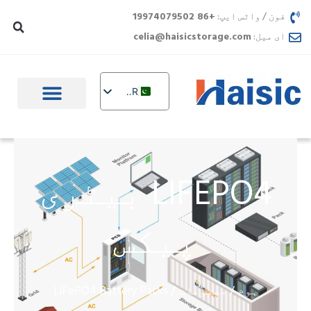
واد
فون / واٹس ایپ:
+86 19974079502
ر
ای میل:
celia@haisicstorage.com
ائیں
UR
EN
DE
TR
LIFEPO4 بیٹری
IT
FR
پیکس
RU
AR
PL
ہوم
مصنوعات
/ LiFePO4 Battery Packs
/
NL