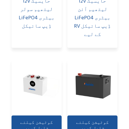
حايسيک 12V
حايسيک 12V
لیتھیم آئن
ليتھيم سولر
بیٹری LiFePO4
بیٹری LiFePO4
ڈِیپ سائیکل RV
ڈِیپ سائیکل
کے لیے
کوٹیشن کیلئے
کوٹیشن کیلئے
شامل کریں
شامل کریں