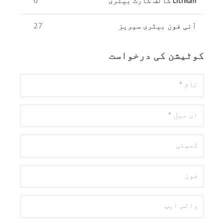
6
Lithium گالف کارٹ بیٹری
27
آئی فون بیٹری سیریز
کوٹیشن کی درخواست
نام
*
ای
میل
*
کمپنی
فون
واٹس
ایپ