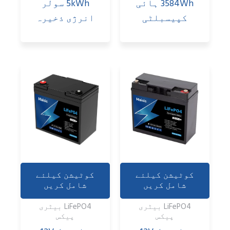
3584Wh ہائی
5kWh سولر
کپیسبلٹی
انرژی ذخیرہ
کوٹیشن کیلئے
کوٹیشن کیلئے
شامل کریں
شامل کریں
LiFePO4 بیٹری
LiFePO4 بیٹری
پیکس
پیکس