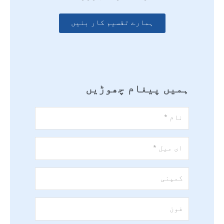
ہمارے تقسیم کار بنیں
ہمیں پیغام چھوڑیں
نام
*
ای
میل
*
کمپنی
فون