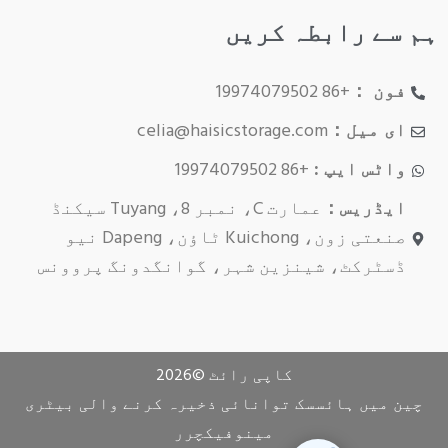
ہم سے رابطہ کریں
فون ：
+86 19974079502
ای میل：
celia@haisicstorage.com
واٹس ایپ :
+86 19974079502
ایڈریس：
عمارت C، نمبر 8، Tuyang سیکنڈ
صنعتی زون، Kuichong ٹاؤن، Dapeng نیو
ڈسٹرکٹ، شینزین شہر، گوانگدونگ پروونس
کاپی رائٹ ©
2026
چین میں ہائسسک توانائی ذخیرہ کرنے والی بیٹری
مینوفیکچرر