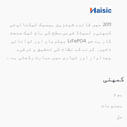
2011 میں قائم، شینزین ہیسیک ٹیکنالوجی
کمپنی، لمیٹڈ قومی سطح کی ہائ ٹیک صنعت
کار ہے جو LiFePO4 بیٹریاں اور توانائی
ذخیرہ کرنے کے نظام کی تحقیق و ترقی،
پیداوار اور تیاری میں مہارت رکھتی ہے۔.
کمپنی
ہوم
مصنوعات
حل