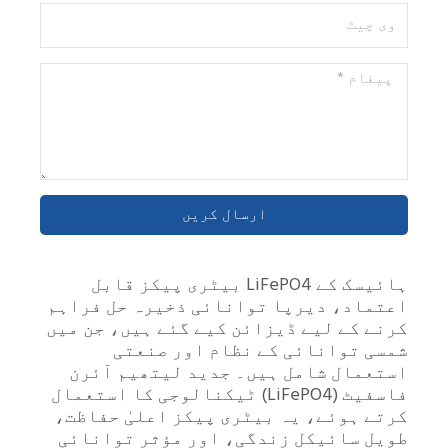
وی
چیٹ
پیغام
*
ارسال کریں
ہائیسک کے LiFePO4 بیٹری پیکز قابل
اعتماد، دیرپا توانائی ذخیرہ حل فراہم
کرنے کے لیے ڈیزائن کیے گئے ہیں، جن میں
شمسی توانائی کے نظام اور صنعتی
استعمال شامل ہیں۔ جدید لیتھیم آئرن
فاسفیٹ (LiFePO4) ٹیکنالوجی کا استعمال
کرتے ہوئے، یہ بیٹری پیکز اعلیٰ حفاظت،
طویل سائیکل زندگی، اور مؤثر توانائی