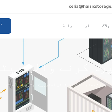
کوتیشن حاصل
UR
کریں
EN
DE
TR
IT
 بیٹری اور نظام
FR
RU
AR
ری اور سسٹم
PL
NL
PT