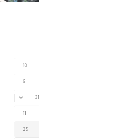
Haisic کی توانائی ذخیرہ کرنے وا
اعتماد، اعلی کارکردگی کے حامل تو
LiFePO4 بیٹری ٹیکنالوجی استع
10
توانائی ذخیرہ پیش کرتے ہیں جن کی 
ہو سکتی ہے۔.
9
یا صنعتی استعمال ہو، ہمارے توانا
3
کو یقینی بناتے ہیں۔.
11
1–12 کا نتائج دکھائے گئے 25
25