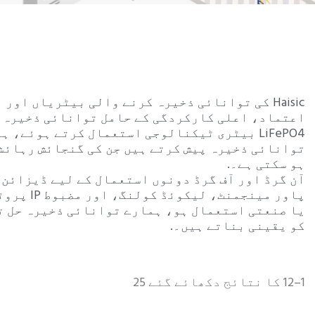
ZH
لی بیٹریاں اور نظام وسیع تر اطلاقات کے لیے قابل
انائی ذخیرہ کرنے کے حل فراہم کرتے ہیں۔ جدید
مال کرتے ہوئے، ہمارے نظام طویل عمر اور محفوظ
گنجائش رہائشی سے بڑے تجارتی سیٹ اپ تک حسب ضرور
آن گرڈ اور آف گرڈ دونوں استعمال کے لیے ڈیزائن کیے گئے، Haisic کے ESS سسٹمز می
پاور مینجمنٹ، لیکوئڈ کولنگ، اور مضبوط IP پروٹیکشن شامل ہے۔ چاہے گھر، کاروبار،
ئی ذخیرہ حل توانائی کی خودمختاری اور پائیداری