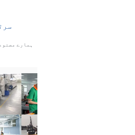
سرٹیفائیڈ معیار و عالمی حفا
ہمارے مصنوعات اعلیٰ بین الاقوامی معیار اور حف
اترتے ہیں۔.
ہ
ملکوں او
اعلیٰ معیار کی