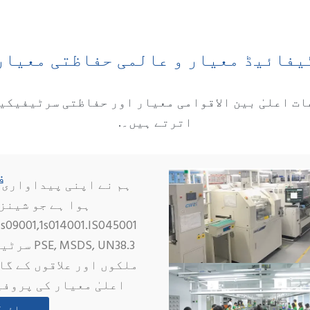
ظتی معیارات
اظتی سرٹیفیکیشنز پر پوری
فیکٹری ڈسپلے
ہم نے اپنی پیداواری بنیاد پر 11000m² سے زیادہ فریم رک
وا ہے جو شینزین کے ڈا پینگ ضلع میں واقع ہے
ls09001,1s014001.IS045001 اور ہمارے مصنوعات C4. CQC, RoHs
PSE, MSDS, UN38.3 سرٹیفکیٹس کے ساتھ ہیں۔ ہم نے 60 
ر علاقوں کے گاہکوں کو محفوظ، مستحکم، ماحول دوست
 پروفیشنل OEM/ODM خدمات فراہم کی ہیں۔.