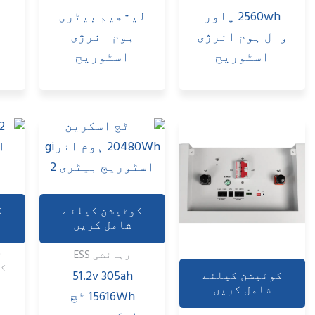
اور نظام
ٹری
305ah ٹچ سکرین
25.6v 280ah
ژی
ہوم انر gy
رہائشی ESS
ج
اسٹوریج
لئے
کوٹیشن کیلئے
یں
شامل کریں
توانائی ذخیرہ
کرنے والی بیٹری
51
کوٹیشن کیلئے
اور نظام
شامل کریں
15616W ٹچ
51.2v 400ah