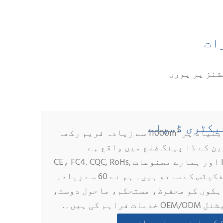
ھا
CE، F,
سے زیادہ
،