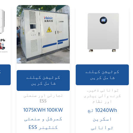
کوٹیشن کیلئے
کوٹیشن کیلئے
لئے
شامل کریں
شامل کریں
یں
رہائشی ESS
توانائی ذخیرہ
صنعتی
کرنے والی بیٹری
10kw آف گرڈ
اور نظام
سولر پاور
1075
10Kwh وال-میڈ
سسٹم
نعتی
ہوم انر gy
اسٹوریج