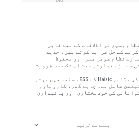
ت
ں موثر