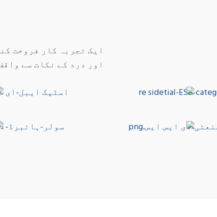
کار فروخت کنندگان کے طور پر، ہم کمرشل انسٹالیش
 نکات سے واقف ہیں۔.