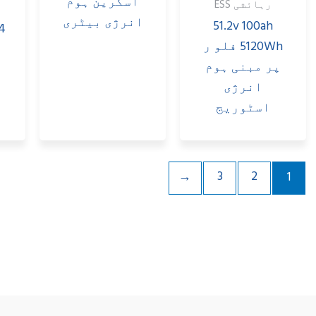
وم
رہائشی ESS
20480WH
ٹری
گھر کے لیے 5kw
Lifepo4 بیٹری
پاور اور
توانائی
ذخیرہ کرنے
والا شمسی نظام