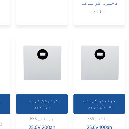
رست
کوٹیشن کیلئے
کوٹیشن کیلئے
شامل کریں
شامل کریں
توانائی ذخیرہ
رہائشی ESS
کرنے والی بیٹری
25
25.6v بیٹری