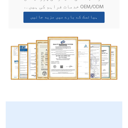
OEM/ODM خدمات فراہم کی ہیں۔.
ہیائسک کے بارے میں مزید جانیں