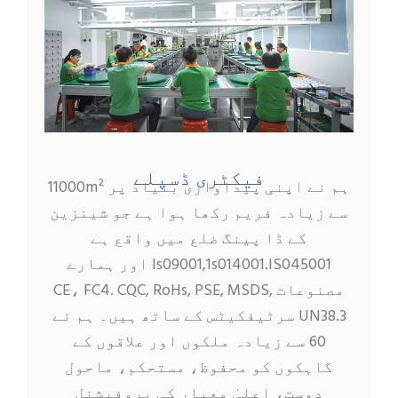
فیکٹری ڈسپلے
ہم نے اپنی پیداواری بنیاد پر 11000m²
سے زیادہ فریم رکھا ہوا ہے جو شینزین
کے ڈا پینگ ضلع میں واقع ہے
ls09001,1s014001.IS045001 اور ہمارے
مصنوعات CE، FC4. CQC, RoHs, PSE, MSDS,
UN38.3 سرٹیفکیٹس کے ساتھ ہیں۔ ہم نے
60 سے زیادہ ملکوں اور علاقوں کے
گاہکوں کو محفوظ، مستحکم، ماحول
دوست، اعلیٰ معیار کی پروفیشنل