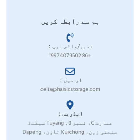
ہم سے رابطہ کریں
نمبر/واٹس ایپ：
+86 19974079502
ای میل：
celia@haisicstorage.com
ایڈریس：
عمارت C، نمبر 8، Tuyang سیکنڈ
صنعتی زون، Kuichong ٹاؤن، Dapeng