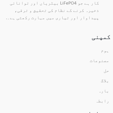
کار ہے جو LiFePO4 بیٹریاں اور توانائی
ذخیرہ کرنے کے نظام کی تحقیق و ترقی،
پیداوار اور تیاری میں مہارت رکھتی ہے۔.
کمپنی
ہوم
مصنوعات
حل
بلاگ
بارہ
رابطہ