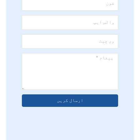
فون
واٹس
ایپ
وی
چیٹ
پیغام
*
ارسال کریں