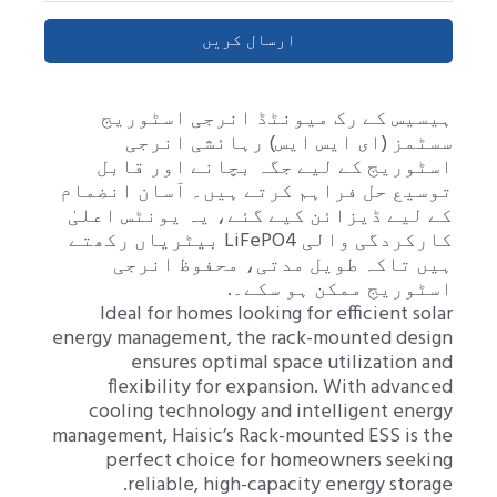
ارسال کریں
ہیسیس کے رک میونٹڈ انرجی اسٹوریج
سسٹمز (ای ایس ایس) رہائشی انرجی
اسٹوریج کے لیے جگہ بچانے اور قابل
توسیع حل فراہم کرتے ہیں۔ آسان انضمام
کے لیے ڈیزائن کیے گئے، یہ یونٹس اعلیٰ
کارکردگی والی LiFePO4 بیٹریاں رکھتے
ہیں تاکہ طویل مدتی، محفوظ انرجی
اسٹوریج ممکن ہو سکے۔.
Ideal for homes looking for efficient solar
energy management, the rack-mounted design
ensures optimal space utilization and
flexibility for expansion. With advanced
cooling technology and intelligent energy
management, Haisic’s Rack-mounted ESS is the
perfect choice for homeowners seeking
reliable, high-capacity energy storage.