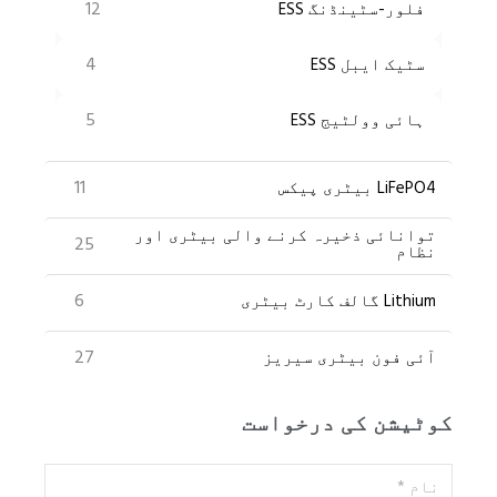
12
فلور-سٹینڈنگ ESS
4
سٹیک ایبل ESS
5
ہائی وولٹیج ESS
11
LiFePO4 بیٹری پیکس
توانائی ذخیرہ کرنے والی بیٹری اور
25
نظام
6
Lithium گالف کارٹ بیٹری
27
آئی فون بیٹری سیریز
کوٹیشن کی درخواست
نام