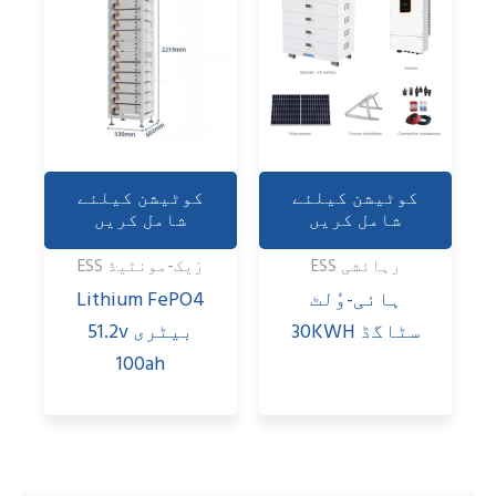
کوٹیشن کیلئے
کوٹیشن کیلئے
شامل کریں
شامل کریں
رہائشی ESS
رَیک-مونٹیڈ ESS
ہائی-وُلٹ
Lithium FePO4
سٹاگڈ 30KWH
بیٹری 51.2v
100ah