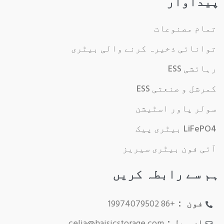
پیداوار
تمام مصنوعات
توانائی ذخیرہ کرنے والی بیٹری
رہائشی ESS
کمرشل و صنعتی ESS
سولر پاور اسٹیشن
LiFePO4 بیٹری پیک
آئی فون بیٹری سیریز
ہم سے رابطہ کریں
فون ：
+86 19974079502
ای میل：
celia@haisicstorage.com