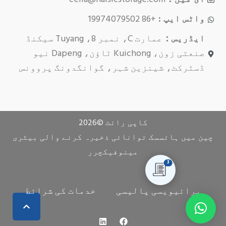
واٹس ایپ :
+86 19974079502
ایڈریس：
عمارت C، نمبر 8، Tuyang سیکنڈ
صنعتی زون، Kuichong ٹاؤن، Dapeng نیو
ڈسٹرکٹ، شینزین شہر، گوانگدونگ پروونس
کاپی رائٹ ©
2026
چین میں ہائسسک توانائی ذخیرہ کرنے والی بیٹری
مینوفیکچرر
3
پرائیویسی پالیسی
خدمات کی شرائط
ف
ل
ی
ن