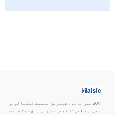
2011 میں قائم، شینزین ہیسیک ٹیکنالوجی
کمپنی، لمیٹڈ قومی سطح کی ہائ ٹیک صنعت