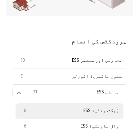
PT
ZH
پرودکٹس کی اقسام
10
تجارتی اور صنعتی ESS
9
سنول ہائبریڈ انورٹر
31
رہائشی ESS
8
رَیک-مونٹیڈ ESS
6
وال-ماونٹیڈ ESS