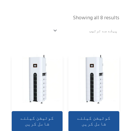
Showing all 8 results
کوٹیشن کیلئے
کوٹیشن کیلئے
شامل کریں
شامل کریں