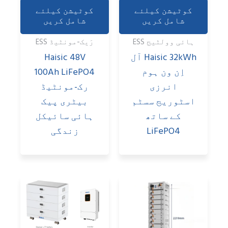
کوٹیشن کیلئے
کوٹیشن کیلئے
شامل کریں
شامل کریں
ہائی وولٹیج ESS
رَیک-مونٹیڈ ESS
Haisic 32kWh آل
Haisic 48V
اِن ون ہوم
100Ah LiFePO4
انرزی
رک-مونٹیڈ
اسٹوریج سسٹم
بیٹری پیک
کے ساتھ
ہائی سائیکل
LiFePO4
زندگی