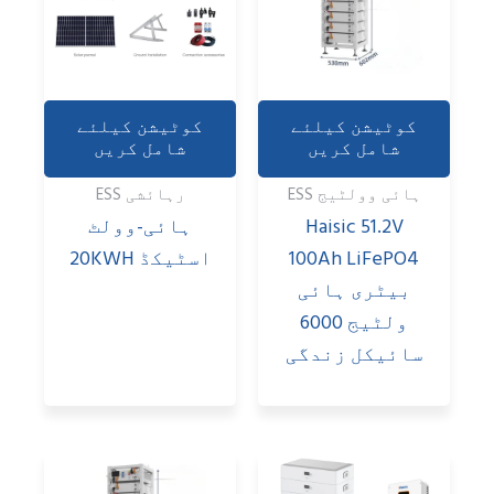
کوٹیشن کیلئے
کوٹیشن کیلئے
شامل کریں
شامل کریں
ہائی وولٹیج ESS
رہائشی ESS
Haisic 51.2V
ہائی-وولٹ
100Ah LiFePO4
اسٹیکڈ 20KWH
بیٹری ہائی
ولٹیج 6000
سائیکل زندگی