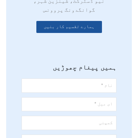
نیو ڈسٹرکٹ، شینزین شہر،
گوانگدونگ پروونس
ہمارے تقسیم کار بنیں
ہمیں پیغام چھوڑیں
نام
*
ای
میل
*
کمپنی