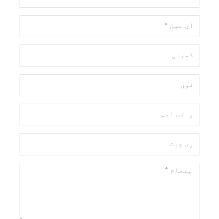
*
ای
میل
*
کمپنی
فون
واٹس
ایپ
وی
چیٹ
پیغام
*