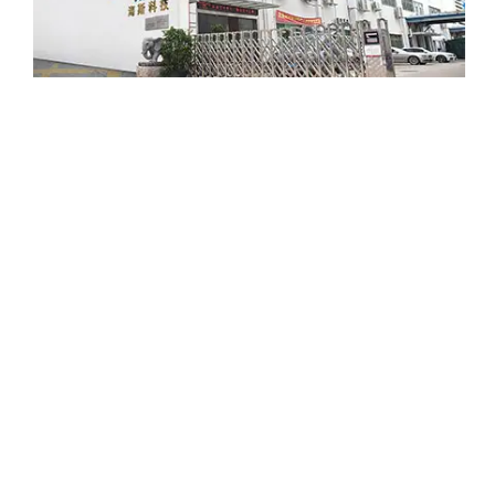
60
+
Paesi e regioni
30
+
Team di Ricerca e
Sviluppo
325