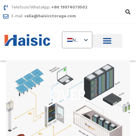
Spring
Telefoon/WhatsApp:
+86 19974079502
naar
E-mail:
celia@haisicstorage.com
inhoud
NL
EN
DE
TR
IT
OVER
FR
RU
AR
Start
/ Over
PL
UR