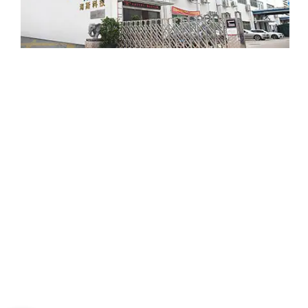
60
+
landen en regio's
30
+
R&D-team
325
Aantal patenten