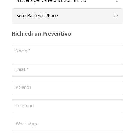
6
Batteria per Carrello da Golf al Litio
27
Serie Batteria iPhone
Richiedi un Preventivo
Nome
*
Email
*
Azienda
Telefono
WhatsApp