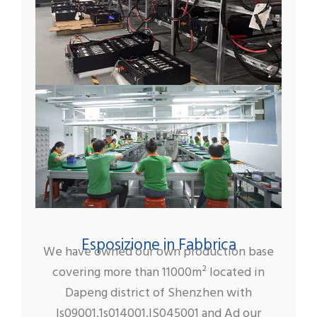
Esposizione in Fabbrica
We have owned our own production base
covering more than 11000m² located in
Dapeng district of Shenzhen with
ls09001,1s014001.IS045001 and Ad our