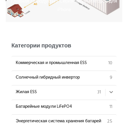
Главная
Продукты
/
/ Серия аккумуляторов для
PT
iPhone
ZH
Категории продуктов
10
Коммерческая и промышленная ESS
9
Солнечный гибридный инвертор
31
Жилая ESS
11
Батарейные модули LiFePO4
25
Энергетическая система хранения батарей