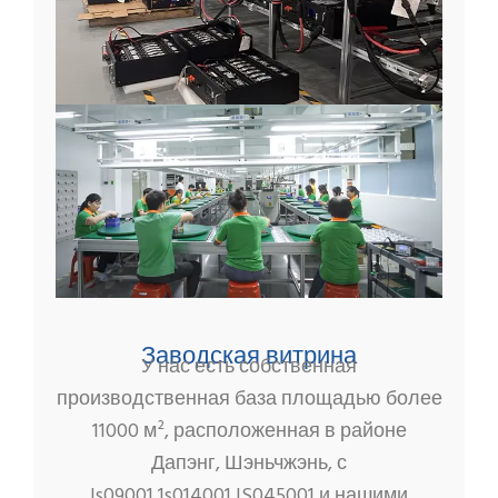
Заводская витрина
У нас есть собственная
производственная база площадью более
11000 м², расположенная в районе
Дапэнг, Шэньчжэнь, с
ls09001,1s014001.IS045001 и нашими