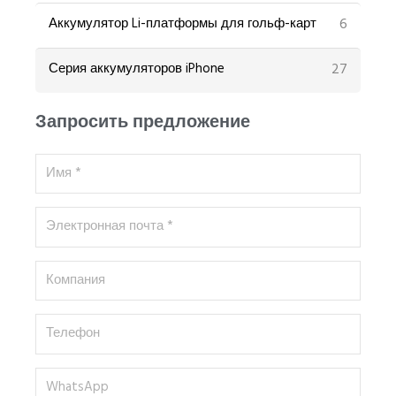
6
Аккумулятор Li-платформы для гольф-карт
27
Серия аккумуляторов iPhone
Запросить предложение
Имя
*
Электронная
почта
*
Компания
Телефон
WhatsApp