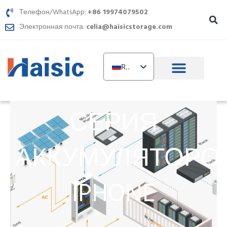
Перейти
Телефон/WhatsApp:
+86 19974079502
к
Электронная почта:
celia@haisicstorage.com
содержимому
RU
EN
DE
СЕРИЯ
TR
IT
АККУМУЛЯТОРО
FR
AR
IPHONE
PL
NL
UR