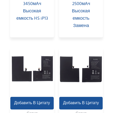
3450мАч
2500мАч
Высокая
Высокая
емкость HS iP13
емкость
Замена
Добавить В Цитату
Добавить В Цитату