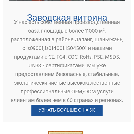
Заводская витрина
У нас есть собственная производственная
база площадью более 11000 м²,
расположенная в районе Дапэнг, Шэньчжэнь,
с ls09001,1s014001.IS045001 и нашими
продуктами с CE, FC4. CQC, RoHs, PSE, MSDS,
UN38.3 сертификатами. Мы уже
предоставляем безопасные, стабильные,
экологически чистые высококачественные
профессиональные OEM/ODM услуги
клиентам более чем в 60 странах и регионах.
УЗНАТЬ БОЛЬШЕ О HAISIC