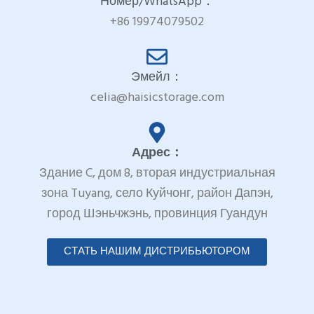
Номер/WhatsApp：
+86 19974079502
Эмейл：
celia@haisicstorage.com
Адрес：
Здание C, дом 8, вторая индустриальная
зона Tuyang, село Куйчонг, район Дапэн,
город Шэньчжэнь, провинция Гуандун
СТАТЬ НАШИМ ДИСТРИБЬЮТОРОМ