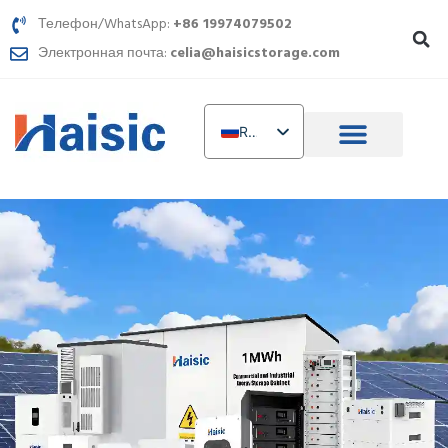
Перейти
Телефон/WhatsApp:
+86 19974079502
к
Электронная почта:
celia@haisicstorage.com
содержимому
RU
EN
DE
TR
IT
FR
AR
PL
NL
UR