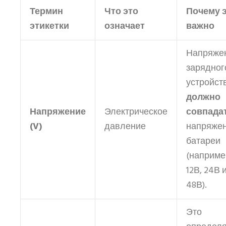
Термин
Что это
Почему 
этикетки
означает
важно
Напряже
зарядног
устройст
должно
Напряжение
Электрическое
совпада
(V)
давление
напряже
батареи
(наприме
12В, 24В 
48В).
Это