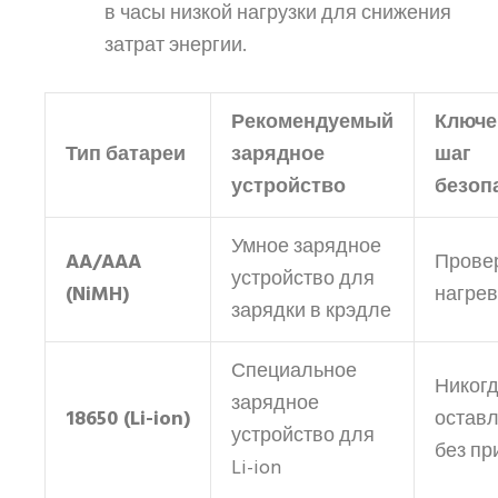
в часы низкой нагрузки для снижения
затрат энергии.
Рекомендуемый
Ключе
Тип батареи
зарядное
шаг
устройство
безоп
Умное зарядное
AA/AAA
Прове
устройство для
(NiMH)
нагрев
зарядки в крэдле
Специальное
Никогд
зарядное
18650 (Li-ion)
остав
устройство для
без пр
Li-ion