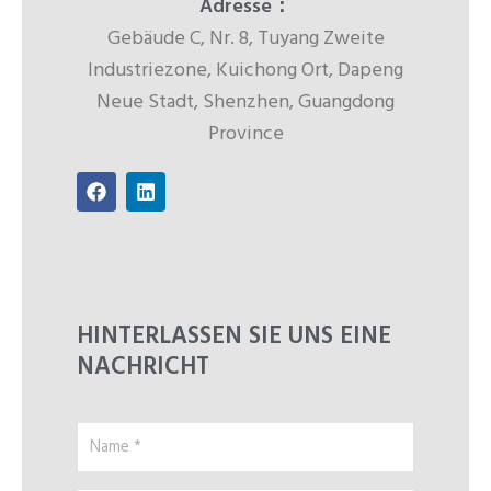
Adresse：
Gebäude C, Nr. 8, Tuyang Zweite
Industriezone, Kuichong Ort, Dapeng
Neue Stadt, Shenzhen, Guangdong
Province
F
L
a
i
c
n
e
k
b
e
o
d
o
i
k
n
HINTERLASSEN SIE UNS EINE
NACHRICHT
Name
*