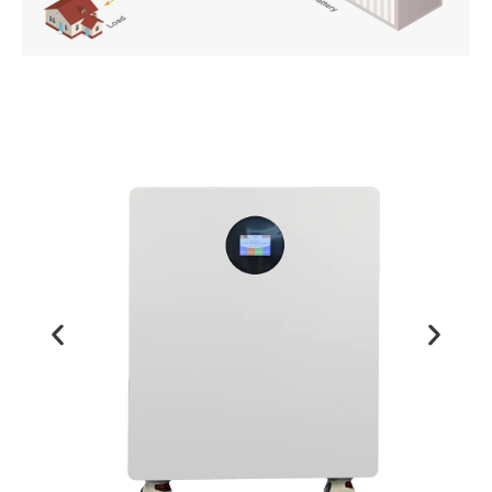
PT
ZH