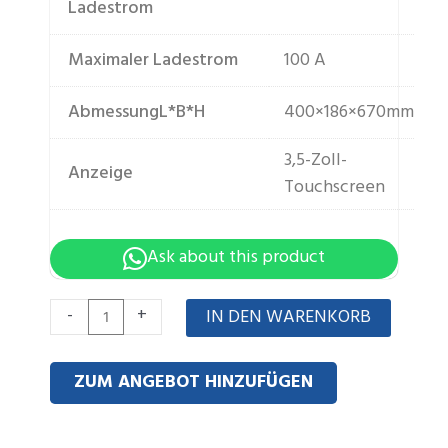
Ladestrom
Maximaler Ladestrom
100 A
AbmessungL*B*H
400×186×670mm
3,5-Zoll-
Anzeige
Touchscreen
Ask about this product
51.2v
-
+
IN DEN WARENKORB
100ah
5120Wh
ZUM ANGEBOT HINZUFÜGEN
Floor
Mounted