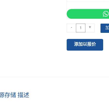
51.2v
-
+
100ah
5120Wh
添加以报价
Floor
Mounted
Home
Energy
Storage
数
量
用能源存储 描述