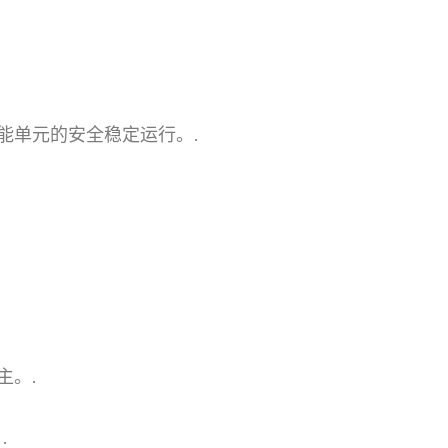
能单元的安全稳定运行。.
主。.
.