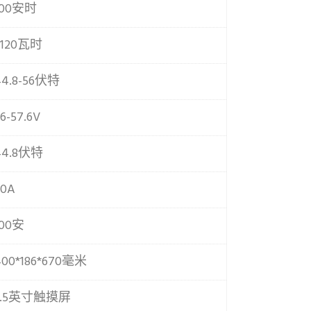
100安时
5120瓦时
44.8-56伏特
6-57.6V
44.8伏特
50A
100安
400*186*670毫米
3.5英寸触摸屏