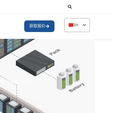
ZH
获取报价
EN
DE
TR
IT
FR
RU
ome Energy Storage
AR
PL
NL
UR