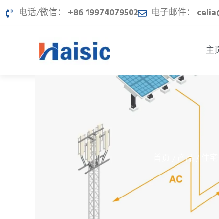
跳
电话/微信：
+86 19974079502
电子邮件：
celi
至
内
容
主
首页
产品
住宅
/
/