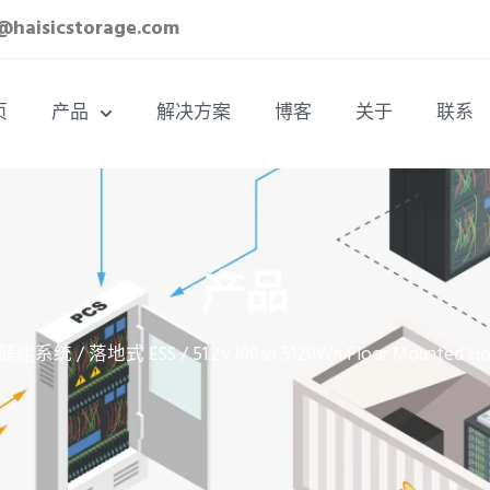
a@haisicstorage.com
页
产品
解决方案
博客
关于
联系
产品
储能系统
落地式 ESS
/
/ 51.2v 100ah 5120Wh Floor Mounted H