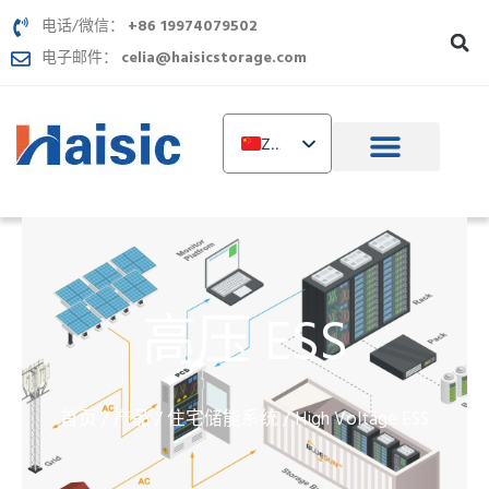
跳
电话/微信：
+86 19974079502
至
电子邮件：
celia@haisicstorage.com
内
容
ZH
EN
DE
TR
IT
高压 ESS
FR
RU
AR
首页
产品
住宅储能系统
/
/
/ High Voltage ESS
PL
NL