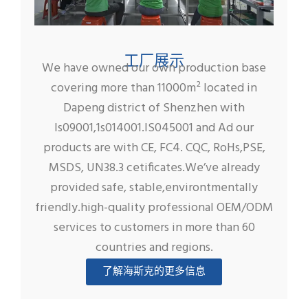
工厂展示
We have owned our own production base
covering more than 11000m² located in
Dapeng district of Shenzhen with
ls09001,1s014001.IS045001 and Ad our
products are with CE, FC4. CQC, RoHs,PSE,
MSDS, UN38.3 cetificates.We’ve already
provided safe, stable,environtmentally
friendly.high-quality professional OEM/ODM
services to customers in more than 60
countries and regions.
了解海斯克的更多信息