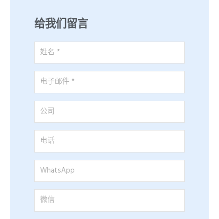
给我们留言
姓
名
*
电
子
邮
公
件
司
*
电
话
WhatsApp
微
信