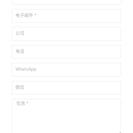
名
*
电
子
邮
公
件
司
*
电
话
WhatsApp
微
信
信
息
*