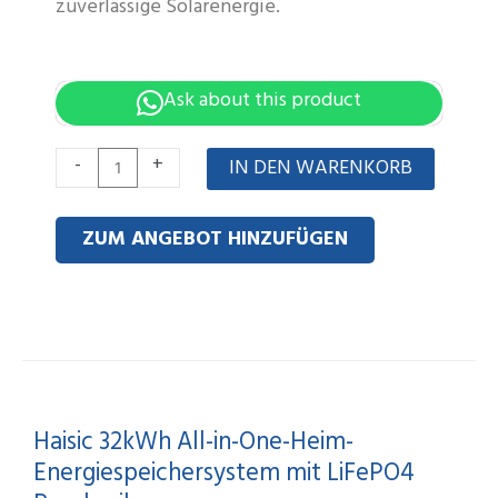
zuverlässige Solarenergie.
Ask about this product
Haisic
-
+
IN DEN WARENKORB
32kWh
All-
ZUM ANGEBOT HINZUFÜGEN
in-
One
Home
Energy
Storage
System
Haisic 32kWh All-in-One-Heim-
with
Energiespeichersystem mit LiFePO4
LiFePO4