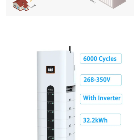
PT
ZH