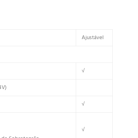
Ajustável
√
4V)
√
√