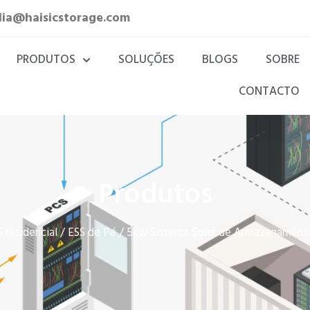
lia@haisicstorage.com
PRODUTOS
SOLUÇÕES
BLOGS
SOBRE
CONTACTO
Produtos
 residencial
ESS de Pé
/
/ 5kw Sistema Solar de Armazenamento