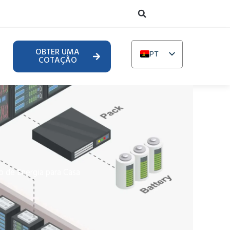
OBTER UMA
PT
COTAÇÃO
EN
DE
TR
IT
FR
RU
 de Energia para Casa
AR
PL
NL
UR