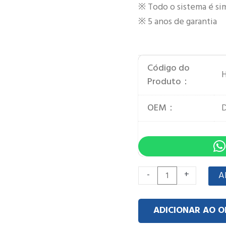
※ Todo o sistema é simp
※ 5 anos de garantia
Código do
Produto：
OEM：
D
Quantidade
-
+
A
de
5kw
ADICIONAR AO 
Power