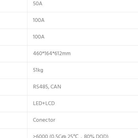
50A
100A
100A
460*164*612mm
51kg
RS485, CAN
LED+LCD
Conector
>6000 (0.5C@ 25℃，80% DOD)