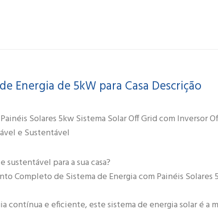
Energy
Storage
Solar
System
For
Home
de Energia de 5kW para Casa Descrição
néis Solares 5kw Sistema Solar ​​Off Grid com Inversor Of
iável e Sustentável
e sustentável para a sua casa?
to Completo de Sistema de Energia com Painéis Solares 5k
contínua e eficiente, este sistema de energia solar é a m