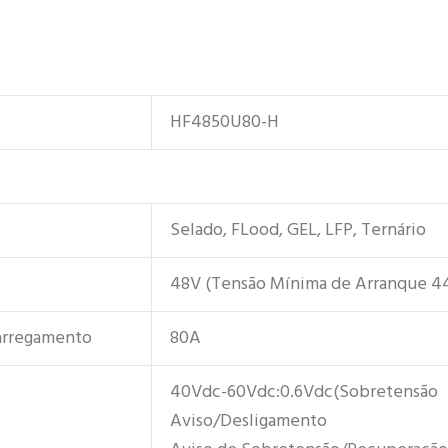
HF4850U80-H
Selado, FLood, GEL, LFP, Ternário
48V (Tensão Mínima de Arranque 4
arregamento
80A
40Vdc-60Vdc:0.6Vdc(Sobretensão
Aviso/Desligamento