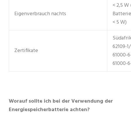
< 2,5 W 
Eigenverbrauch nachts
Batteri
< 5 W)
Südafri
62109-1/
Zertifikate
61000-6-
61000-6
Worauf sollte ich bei der Verwendung der
Energiespeicherbatterie achten?