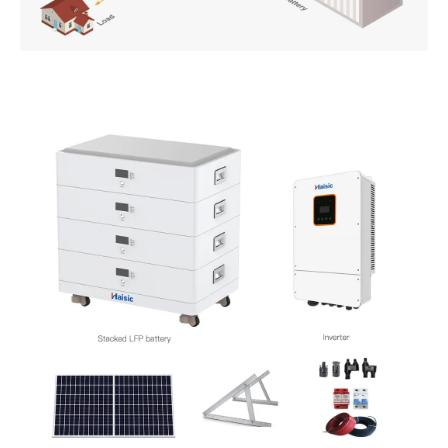
PT
ZH