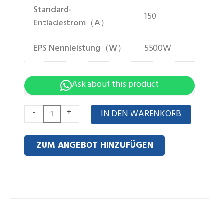
Standard-
150
Entladestrom（A）
EPS Nennleistung（W）
5500W
Ask about this product
High-
-
+
IN DEN WARENKORB
Volt
stacked
ZUM ANGEBOT HINZUFÜGEN
20KWH
Menge