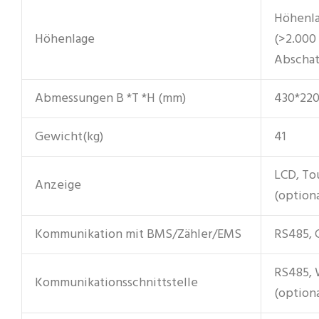
Höhenla
Höhenlage
(>2.000
Abschat
Abmessungen B *T *H (mm)
430*220
Gewicht(kg)
41
LCD, To
Anzeige
(optiona
Kommunikation mit BMS/Zähler/EMS
RS485,
RS485,
Kommunikationsschnittstelle
(optiona