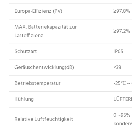
Europa-Effizienz (PV)
≥97,8%
MAX. Batteriekapazität zur
≥97,2%
Lasteffizienz
Schutzart
IP65
Geräuschentwicklung(dB)
<38
Betriebstemperatur
-25℃ ~
Kühlung
LÜFTER
0 ~95% 
Relative Luftfeuchtigkeit
kondens