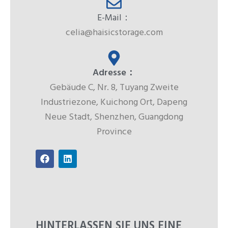
E-Mail：
celia@haisicstorage.com
Adresse：
Gebäude C, Nr. 8, Tuyang Zweite
Industriezone, Kuichong Ort, Dapeng
Neue Stadt, Shenzhen, Guangdong
Province
F
L
a
i
c
n
e
k
b
e
o
d
o
i
k
n
HINTERLASSEN SIE UNS EINE