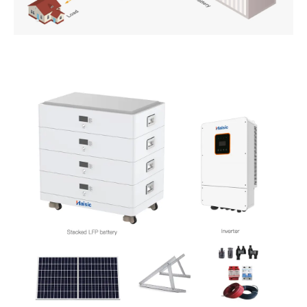
PT
ZH