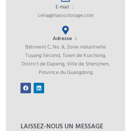
E-mail ：
celia@haisicstorage.com
Adresse ：
Bâtiment C, No. 8, Zone industrielle
Tuyang Second, Town de Kuichong,
District de Dapeng, Ville de Shenzhen,
Province du Guangdong
F
L
a
i
c
n
e
k
b
e
o
d
o
i
k
n
LAISSEZ-NOUS UN MESSAGE