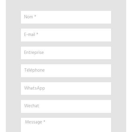
Nom
*
E-
mail
*
Entreprise
Téléphone
WhatsApp
Wechat
Message
*