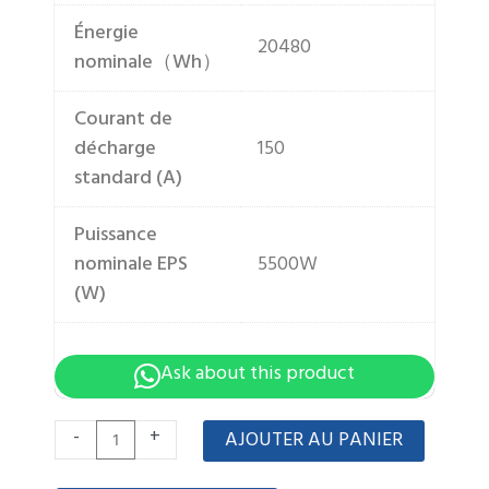
Énergie
20480
nominale（Wh）
Courant de
décharge
150
standard (A)
Puissance
nominale EPS
5500W
(W)
Ask about this product
quantité
-
+
AJOUTER AU PANIER
de