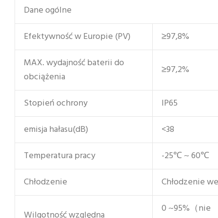
Dane ogólne
Efektywność w Europie (PV)
≥97,8%
MAX. wydajność baterii do
≥97,2%
obciążenia
Stopień ochrony
IP65
emisja hałasu(dB)
<38
Temperatura pracy
-25℃ ~ 60℃
Chłodzenie
Chłodzenie we
0 ~95%（nie
Wilgotność względna