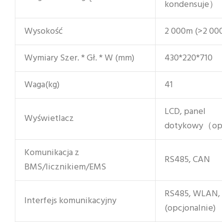
kondensuje）
Wysokość
2 000m (>2 000
Wymiary Szer. * Gł. * W (mm)
430*220*710
Waga(kg)
41
LCD, panel
Wyświetlacz
dotykowy（op
Komunikacja z
RS485, CAN
BMS/licznikiem/EMS
RS485, WLAN,
Interfejs komunikacyjny
(opcjonalnie)