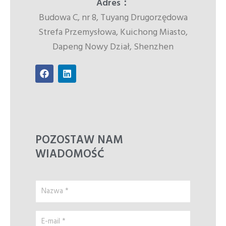
Adres：
Budowa C, nr 8, Tuyang Drugorzędowa
Strefa Przemysłowa, Kuichong Miasto,
Dapeng Nowy Dział, Shenzhen
F
L
a
i
c
n
e
k
b
e
o
d
o
i
k
n
POZOSTAW NAM
WIADOMOŚĆ
Nazwa
*
E-