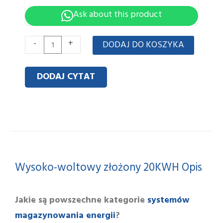
Ask about this product
Ilość
-
+
DODAJ DO KOSZYKA
High-
Volt
DODAJ CYTAT
stacked
20KWH
Wysoko-woltowy złożony 20KWH Opis
systemów
Jakie są powszechne kategorie
magazynowania energii
?