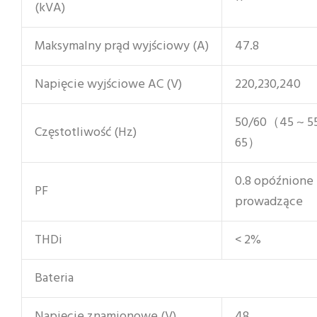
(kVA)
Maksymalny prąd wyjściowy (A)
47.8
Napięcie wyjściowe AC (V)
220,230,240
50/60（45 ~ 55
Częstotliwość (Hz)
65）
0.8 opóźnione 
PF
prowadzące
THDi
< 2%
Bateria
Napięcie znamionowe (V)
48