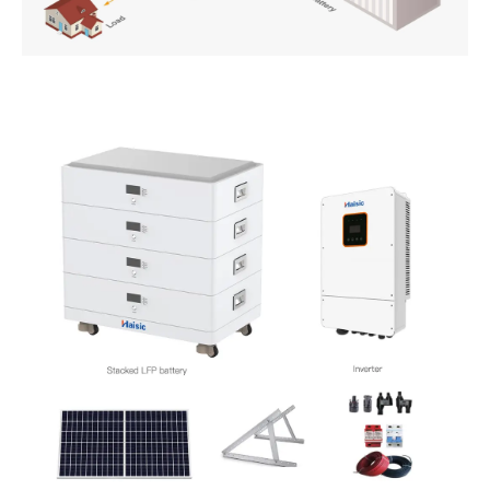
PT
ZH