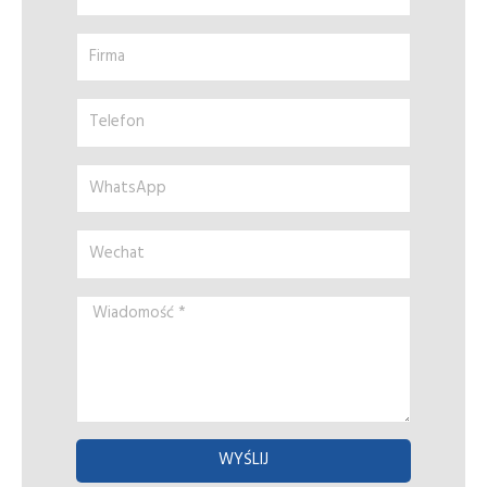
mail
*
Firma
Telefon
WhatsApp
Wechat
Wiadomość
*
WYŚLIJ