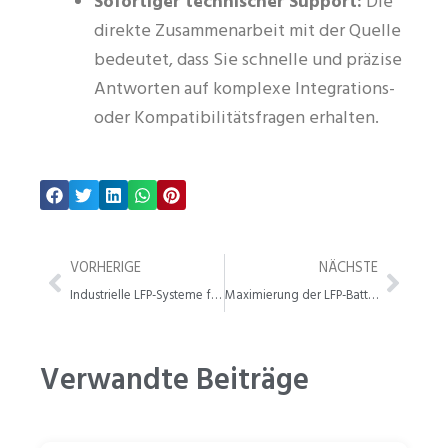
Sofortiger technischer Support:
Die
direkte Zusammenarbeit mit der Quelle
bedeutet, dass Sie schnelle und präzise
Antworten auf komplexe Integrations-
oder Kompatibilitätsfragen erhalten.
Zurück
Weit
VORHERIGE
NÄCHSTE
Industrielle LFP-Systeme für Netto-Null-Energiespeicherung
Maximierung der LFP-Batteriezyklenlebensdauer für B2B-Projekte
Verwandte Beiträge