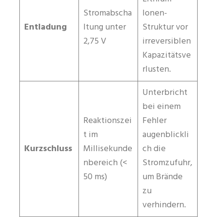
Stromabscha
Ionen-
Entladung
ltung unter
Struktur vor
2,75 V
irreversiblen
Kapazitätsve
rlusten.
Unterbricht
bei einem
Reaktionszei
Fehler
t im
augenblickli
Kurzschluss
Millisekunde
ch die
nbereich (<
Stromzufuhr,
50 ms)
um Brände
zu
verhindern.