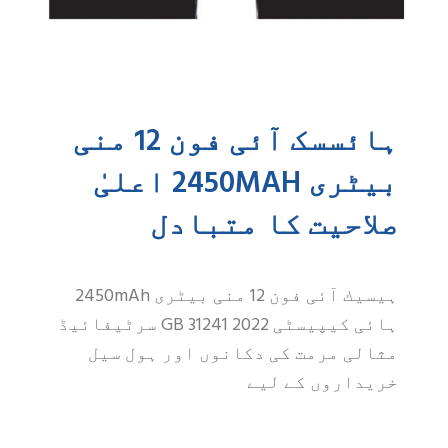
ہائسسک آئی فون 12 منی
بیٹری 2450MAH اعلیٰ
احیت کا متبادل
ہیسیك آئی فون 12 منی بیٹری 2450mAh
ہائی کیپیسٹی GB 31241 2022 سرٹیفائیڈ
لی مرمت کی دکانوں اور ہول سیل
داروں کے لیے