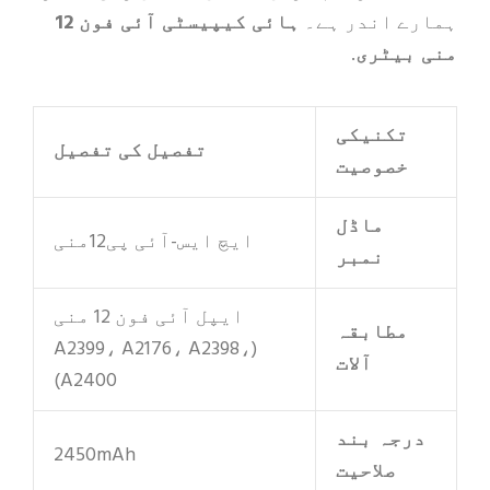
 اندر ہے۔
ہائی کیپیسٹی آئی فون 12
یٹری
.
تکنیکی
تفصیل کی تفصیل
خصوصیت
ماڈل
ایچ ایس-آئی پی12منی
نمبر
ایپل آئی فون 12 منی
مطابقہ
(A2399، A2176، A2398،
آلات
A2400)
جہ بند
2450mAh
صلاحیت