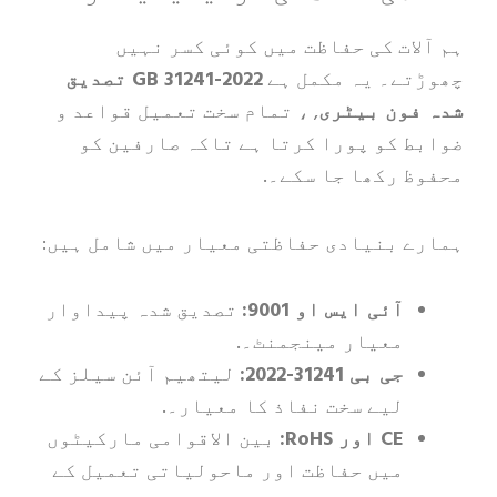
ات کی حفاظت میں کوئی کسر نہیں
ے۔ یہ مکمل ہے
GB 31241-2022 تصدیق
ون بیٹری
, ، تمام سخت تعمیل قواعد و
 کو پورا کرتا ہے تاکہ صارفین کو
 رکھا جا سکے۔.
 بنیادی حفاظتی معیار میں شامل ہیں:
آئی ایس او 9001:
تصدیق شدہ پیداوار
معیار مینجمنٹ۔.
جی بی 31241-2022:
لیتھیم آئن سیلز کے
لیے سخت نفاذ کا معیار۔.
CE اور RoHS:
بین الاقوامی مارکیٹوں
میں حفاظت اور ماحولیاتی تعمیل کے