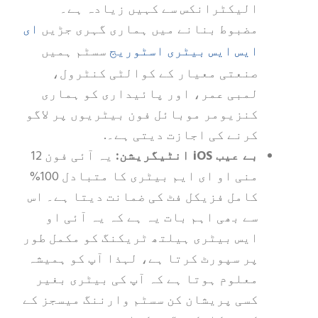
الیکٹرانکس سے کہیں زیادہ ہے۔
ای
مضبوط بنانے میں ہماری گہری جڑیں
ایس ایس بیٹری اسٹوریج
سسٹم ہمیں
صنعتی معیار کے کوالٹی کنٹرول،
لمبی عمر، اور پائیداری کو ہماری
کنزیومر موبائل فون بیٹریوں پر لاگو
کرنے کی اجازت دیتی ہے۔.
بے عیب iOS انٹیگریشن:
یہ آئی فون 12
منی او ای ایم بیٹری کا متبادل 100%
کامل فزیکل فٹ کی ضمانت دیتا ہے۔ اس
سے بھی اہم بات یہ ہے کہ یہ آئی او
ایس بیٹری ہیلتھ ٹریکنگ کو مکمل طور
پر سپورٹ کرتا ہے، لہذا آپ کو ہمیشہ
معلوم ہوتا ہے کہ آپ کی بیٹری بغیر
کسی پریشان کن سسٹم وارننگ میسجز کے