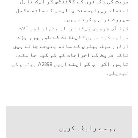
کی دکانوں کے کلائنٹس کو ایک قابل
د ریپلیسمنٹ پالیسی کے ساتھ مکمل
 فراہم کرتے ہیں۔
پ ضروری چپکنے والی پٹیاں اور آلات
 کرتے ہیں؟
ڈیفالٹ کے طور پر، بڑے
 صرف بیٹری کے ساتھ بھیجے جاتے ہیں
فریٹ کے اخراجات کو کم کیا جا سکے۔
 اگر آپ کو اپنے
ایپل A2399 بیٹری کی
ی.
م سے رابطہ کریں