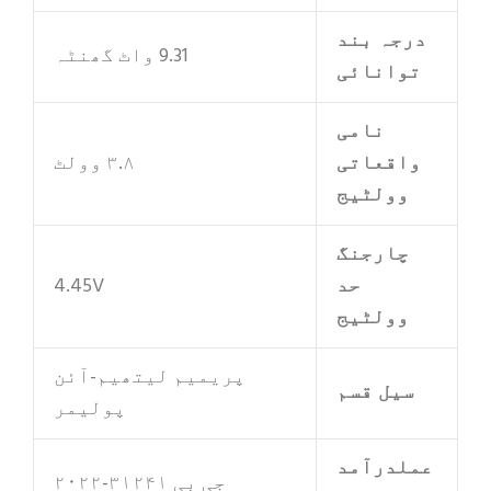
جہ بند
9.31 واٹ گھنٹہ
وانائی
نامی
اقعاتی
۳.۸ وولٹ
وولٹیج
چارجنگ
حد
4.45V
وولٹیج
پریمیم لیتھیم-آئن
یل قسم
پولیمر
لدرآمد
جی بی ۳۱۲۴۱-۲۰۲۲