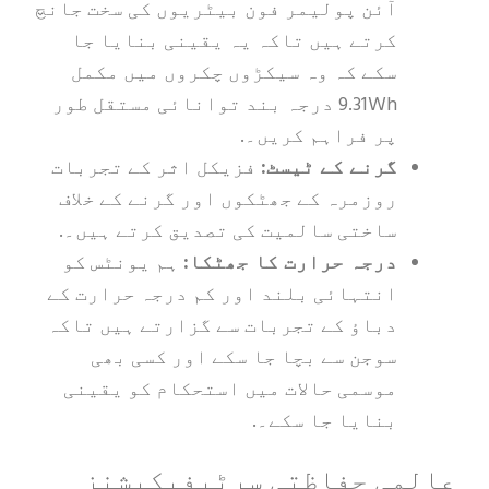
آئن پولیمر فون بیٹریوں کی سخت جانچ
کرتے ہیں تاکہ یہ یقینی بنایا جا
سکے کہ وہ سیکڑوں چکروں میں مکمل
9.31Wh درجہ بند توانائی مستقل طور
پر فراہم کریں۔.
گرنے کے ٹیسٹ:
فزیکل اثر کے تجربات
روزمرہ کے جھٹکوں اور گرنے کے خلاف
ساختی سالمیت کی تصدیق کرتے ہیں۔.
درجہ حرارت کا جھٹکا:
ہم یونٹس کو
انتہائی بلند اور کم درجہ حرارت کے
دباؤ کے تجربات سے گزارتے ہیں تاکہ
سوجن سے بچا جا سکے اور کسی بھی
موسمی حالات میں استحکام کو یقینی
بنایا جا سکے۔.
می حفاظتی سرٹیفیکیشنز