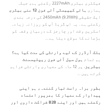
فیکٹری بیٹری 2227mAh رکھتی ہے، جبکہ
ی
ہائی کیپیسٹی آئی فون 12 منی بیٹری
ایک حقیقی 2450mAh (9.31Wh) کی درجہ بندی
 ہے۔ یہ اپ گریڈ آپ کو روزانہ زیادہ
ن وقت اور چارجز کے درمیان وقفہ کو
ے کا موقع دیتا ہے۔.
رڈرز کے لیے وارنٹی کی مدت کیا ہے؟
مام
ہول سیل آئی فون ریپلیسمنٹ
یز
. پر 12 ماہ کی معیاری وارنٹی فراہم
ہیں۔.
براہ راست تیار کنندہ، ہم اپنی
ار کے معیار کا بھرپور اعتماد
رکھتے ہیں اور اپنے B2B شراکت داروں اور