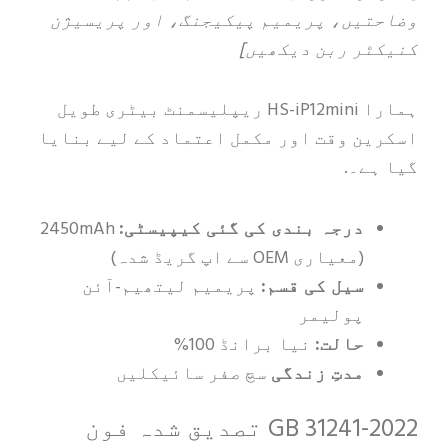
یں، پریمیم پیکیجنگ، اور پریسیژن
ر ربن دیکھیں]
ہمارا HS-iP12mini ریپلیسمنٹ بیٹری طویل
ن وقت اور مکمل اعتماد کے لیے بنایا
ے۔.
درجہ بندی کی گئی کیپیسٹی:
2450mAh
(معیاری OEM سے اپ گریڈ شدہ)
سیل کی قسم:
پریمیم لیتھیم-آئن
پولیمر
حالت:
نیا برانڈ 100%
مدتِ زندگی
سچ صفر سائیکلیں
GB 31241-2022 تصدیق شدہ فون