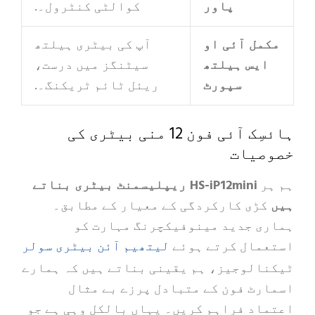
پاور
کوالٹی کنٹرول۔.
ل آئی او
آپ کی بیٹری ہیلتھ
یس ہیلتھ
سیٹنگز میں درست،
سپورٹ
ریئل ٹائم ٹریکنگ۔.
ہائسِک آئی فون 12 منی بیٹری کی
یات
HS-iP12mini ریپلیسمنٹ بیٹری بناتے
ڑی کارکردگی کے معیار کے مطابق۔
 جدید مینوفیکچرنگ مہارت کو
لیتھیم آئن بیٹری سولر
ال کرتے ہوئے
لوجیز، ہم یقینی بناتے ہیں کہ ہمارے
ٹ فون کے متبادل پرزے بے مثال
د فراہم کریں۔ یہاں بالکل وہی ہے جو