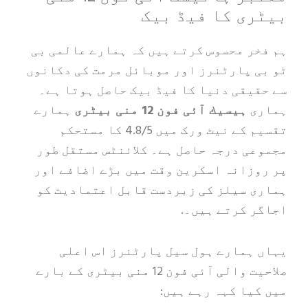
ی کا فیڈ بیک
ر محسوس کرتے ہیں کہ ہمارے عالمی بی
 پارٹنرز اور موبائل مرمت کی دکانوں
یقی دنیا کا فیڈ بیک حاصل ہوتا ہے۔
ی
ہیسیك آئی فون 12 منی بیٹری
ہمارے
تقسیم کے نیٹ ورک میں 4.8/5 کا مستحکم
ی درجہ حاصل ہے۔ کلائنٹس مستقل طور
زانہ اسکرین وقت میں بڑے اضافے اور
 سیلز کی زبردست قابل اعتمادیت کو
 کرتے ہیں۔.
ہمارے ہول سیل پارٹنرز اس اعلی
صلاحیت والی آئی فون 12 منی بیٹری کے بارے
یا کہہ رہے ہیں: