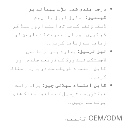
درجہ بندی شدہ بڑے پیمانے پر
قیمتیں:
اسکیل ایبل والیوم
ڈسکاؤنٹس کے ساتھ اپنے اوور ہیڈ کو
کم کریں اور اپنے مرمت کے مارجن کو
زیادہ سے زیادہ کریں۔.
تیز ترسیل:
ہمارے ہموار عالمی
لاجسٹکس نیٹ ورک کے ذریعے جلدی اور
قابل اعتماد طریقے سے دوبارہ اسٹاک
کریں۔.
قابل اعتماد سپلائی چین:
براہ راست
فیکٹری سے ترسیل کے ساتھ اسٹاک ختم
ہونے سے بچیں۔.
OE تخصیص