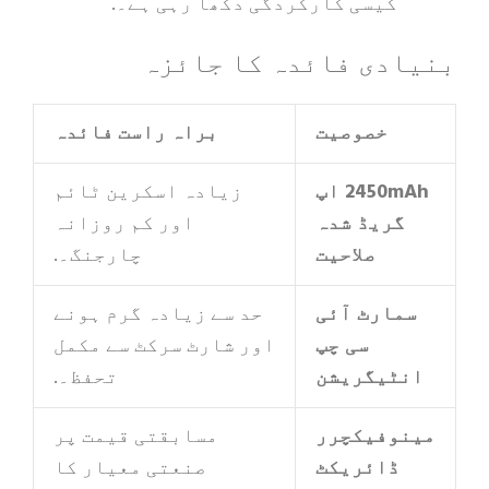
کیسی کارکردگی دکھا رہی ہے۔.
دی فائدہ کا جائزہ
خصوصیت
براہ راست فائدہ
2450mAh اپ
زیادہ اسکرین ٹائم
گریڈ شدہ
اور کم روزانہ
صلاحیت
چارجنگ۔.
مارٹ آئی
حد سے زیادہ گرم ہونے
سی چپ
اور شارٹ سرکٹ سے مکمل
ٹیگریشن
تحفظ۔.
وفیکچرر
مسابقتی قیمت پر
ڈائریکٹ
صنعتی معیار کا