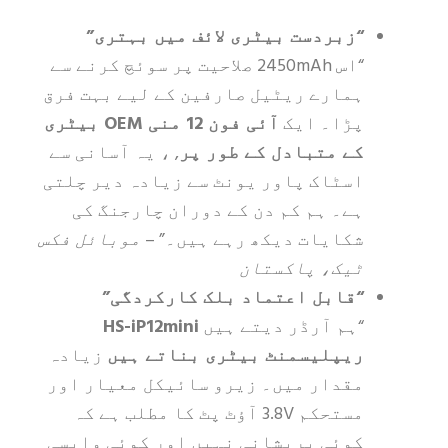
“زبردست بیٹری لائف میں بہتری”
“اس 2450mAh صلاحیت پر سوئچ کرنے سے
ہمارے ریٹیل صارفین کے لیے بہت فرق
پڑا۔ ایک
آئی فون 12 منی OEM بیٹری
کے متبادل کے طور پر
, ، یہ آسانی سے
اسٹاک پاور یونٹ سے زیادہ دیر چلتی
ہے۔ ہم کم دن کے دوران چارجنگ کی
شکایات دیکھ رہے ہیں۔” –
موبائل فکس
ٹیک، پاکستان
“قابل اعتماد بلک کارکردگی”
“ہم آرڈر دیتے ہیں
HS-iP12mini
ریپلیسمنٹ بیٹری بناتے ہیں
زیادہ
مقدار میں۔ زیرو سائیکل معیار اور
مستحکم 3.8V آؤٹ پٹ کا مطلب ہے کہ
کوئی پریشانی نہیں اور کوئی واپسی