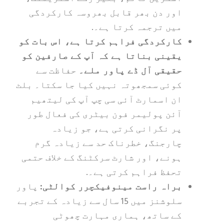
اور دن بھر قابل بھروسہ کارکردگی
میں ترجمہ کرتا ہے۔.
کارکردگی فراہم کرتا ہے، اس بات کو
یقینی بناتا ہے کہ آپ کے صارفین کو
حقیقی آل ڈے پاور ملے۔
حفاظت سے
کوئی سمجھوتہ نہیں کیا جا سکتا۔ بلٹ
ان اسمارٹ آئی سی چپ آپ کی لیتھیم
آئن پولیمر فون بیٹری کی فعال طور
پر نگرانی کرتی ہے، جو زیادہ
چارجنگ، خطرناک حد سے زیادہ گرم
ہونے، اور شارٹ سرکٹنگ کے خلاف حتمی
تحفظ فراہم کرتی ہے۔.
براہ راست مینوفیکچرر کوالٹی:
پاور
سلوشنز میں 15 سال سے زیادہ کے تجربے
کے ساتھ، ہماری مہارت چھوٹی