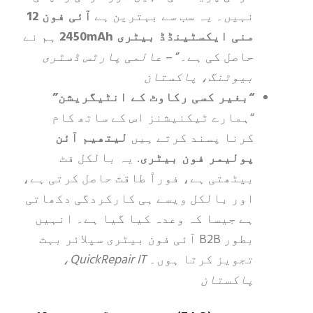
نہیں۔ یہ سب سے بہترین ہے
آئی فون 12
منی ایکسٹینڈڈ بیٹری 2450mAh
ہم نے
حاصل کی ہے۔” –
عالمی پارٹس ڈسٹری
بیوٹنگ، پاکستان
“بغیر کسی رکاوٹ کے انٹیگریشن”
“ہمارے ٹیکنیشنز اس کے ساتھ کام
کرنا پسند کرتے ہیں
لیتھیم آئن
پولیمر فون بیٹری
. یہ بالکل فٹ
بیٹھتی ہے، فوراً طاقت حاصل کرتی ہے،
اور بالکل ویسے ہی کارکردگی دکھاتی
ہے جیسا کہ وعدہ کیا گیا ہے۔ انہیں
بطور B2B آئی فون بیٹری سپلائر بہت
تجویز کرتا ہوں۔
QuickRepair IT،
پاکستان