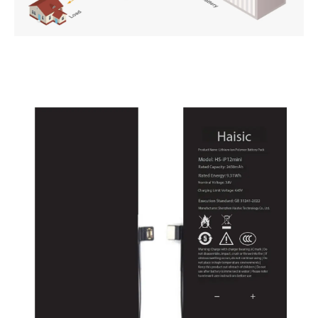
PT
ZH