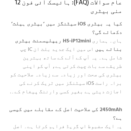
عام سوالات (FAQ): ہائیسک آئی فون 12
بیٹری
کیا یہ بیٹری iOS سیٹنگز میں ‘بیٹری ہیلث’
ے گی؟
 ہماری
HS-iP12mini ریپلیسمنٹ بیٹری
 ہیں
اس میں ایک جدید بلٹ ان IC چپ
ہے۔ یہ آپ کے آلے کے ساتھ بہترین
 سے بات چیت کرتی ہے، آپ کو اپنی
 کی صحت اور زیادہ سے زیادہ صلاحیت کو
براہ راست iOS سیٹنگز میں ٹریک کرنے کی
 دیتی ہے بغیر کسی وارننگ پیغام کے۔.
2450mAh کی صلاحیت اصل کے مقابلے میں کیسی
ک مضبوط اپ گریڈ فراہم کرتا ہے۔ اصل