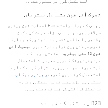
لیے مکمل طور پر منظور شدہ۔.
 آئی فون متبادل بیٹریاں
ہم آپ کے براہ راست Haisic اسمارٹ فون بیٹری
ر ہیں۔ چاہے آپ آزاد مرمت کی دکان
ں یا عالمی تقسیم کا نیٹ ورک، ہم ایک
سپلائی چین فراہم کرتے ہیں
ہیسیك آئی
. ۔ صنعتی درجے کے
یکچرنگ کے وہی معیارات استعمال
ہوئے جو ہم پیچیدہ تیار کرنے کے لیے
گھریلو بیٹری بیک اپ
ال کرتے ہیں
 ہم بڑے پیمانے پر مستقل، زیرو-
ل کوالٹی کی ضمانت دیتے ہیں۔.