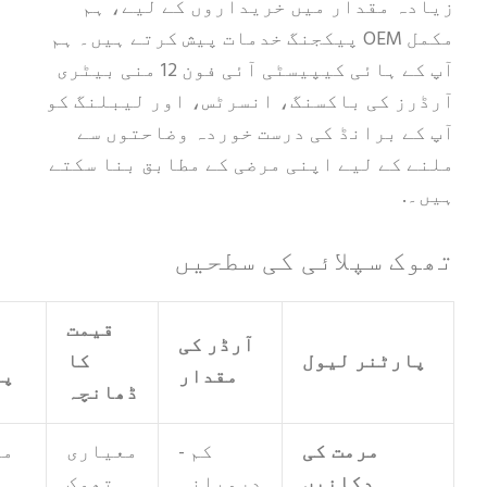
 مقدار میں خریداروں کے لیے، ہم
مکمل OEM پیکجنگ خدمات پیش کرتے ہیں۔ ہم
آپ کے ہائی کیپیسٹی آئی فون 12 منی بیٹری
 کی باکسنگ، انسرٹس، اور لیبلنگ کو
 برانڈ کی درست خوردہ وضاحتوں سے
کے لیے اپنی مرضی کے مطابق بنا سکتے
 سپلائی کی سطحیں
قیمت
آرڈر کی
OEM
رٹنر لیول
کا
مقدار
پیکجنگ
ڈھانچہ
مرمت کی
کم -
معیاری
معیاری
دکانیں
درمیانہ
تھوک
ہائیکک