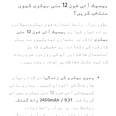
ہیسیك آئی فون 12 منی بیٹری کیوں
ب کریں؟
براہ راست اسمارٹ فون بیٹری سپلائر،
 تیار کیا ہے
ہیسیك آئی فون 12 منی
ی
تاکہ یہ معیاری تبدیلیوں سے بہتر
دگی دکھائے۔ ہم حقیقی، قابل
ال طاقت اور آپ کی روزمرہ ضروریات
ے مکمل حفاظت پر توجہ دیتے ہیں۔.
وسیع بیٹری کی زندگی:
دن کے درمیان
چارجنگ کو الوداع کہیں۔ ہماری ہائی
کیپیسٹی آئی فون 12 منی بیٹری میں اپ
گریڈ شدہ
2450mAh / 9.31 واٹ گھنٹہ
ریٹنگ ہے۔ یہ براہ راست زیادہ
اسکرین ٹائم، بغیر رکے اسٹریمنگ،