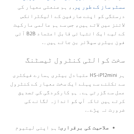
ساز کے طور پر
, ، ہم صنعتی معیار کی
ی کو اپنے صارفین کے الیکٹرانکس
 میں لاتے ہیں، جس سے ہم عالمی مارکیٹ
کے لیے ایک انتہائی قابل اعتماد B2B آئی
یٹری سپلائر بن جاتے ہیں۔.
کوالٹی کنٹرول ٹیسٹنگ
ہر HS-iP12mini متبادل بیٹری ہمارے فیکٹری
لنے سے پہلے ایک سخت معیار کے کنٹرول
ے گزرتی ہے۔ ہم کارکردگی کی تصدیق
ہیں تاکہ آپ کو اندازہ لگانے کی
 نہ پڑے۔.
صلاحیت کی برقراری:
ہم اپنی لیتیوم