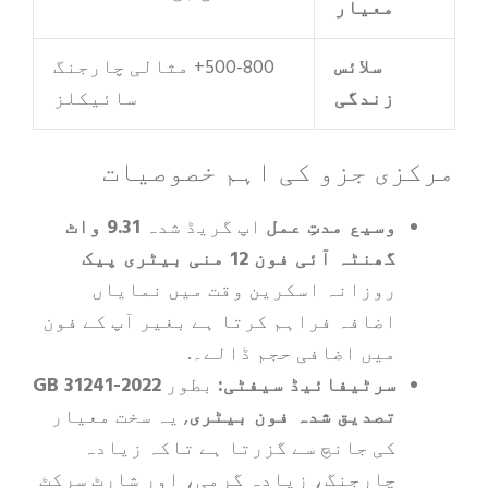
معیار
سلائس
500-800+ مثالی چارجنگ
زندگی
سائیکلز
ی جزو کی اہم خصوصیات
وسیع مدتِ عمل
اپ گریڈ شدہ
9.31 واٹ
گھنٹہ آئی فون 12 منی بیٹری پیک
روزانہ اسکرین وقت میں نمایاں
اضافہ فراہم کرتا ہے بغیر آپ کے فون
میں اضافی حجم ڈالے۔.
سرٹیفائیڈ سیفٹی:
بطور
GB 31241-2022
تصدیق شدہ فون بیٹری
, یہ سخت معیار
کی جانچ سے گزرتا ہے تاکہ زیادہ
چارجنگ، زیادہ گرمی، اور شارٹ سرکٹ