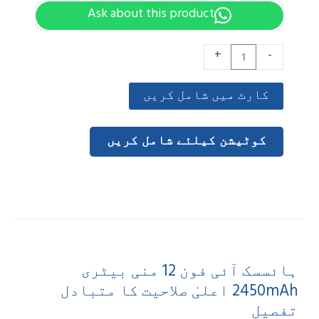
Ask about this product
Hai
+
iPh
ارٹ میں شامل کریں
m
Batt
کوٹیشن کیلئے شامل کریں
2450
H
Capac
Replacem
ار
ہائسسک آئی فون 12 منی بیٹری
2450mAh اعلیٰ صلاحیت کا متبادل
ل