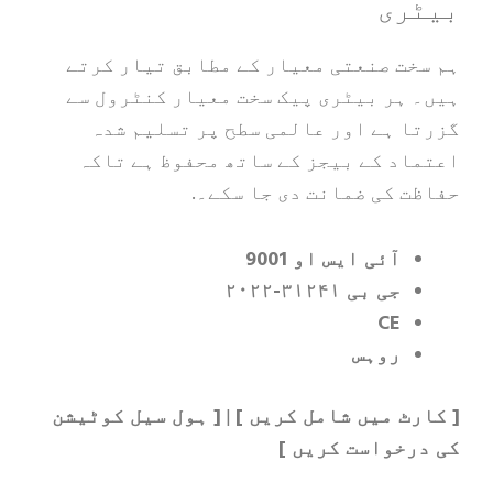
ری
ت صنعتی معیار کے مطابق تیار کرتے
ہر بیٹری پیک سخت معیار کنٹرول سے
 ہے اور عالمی سطح پر تسلیم شدہ
د کے بیجز کے ساتھ محفوظ ہے تاکہ
 کی ضمانت دی جا سکے۔.
آئی ایس او 9001
جی بی ۳۱۲۴۱-۲۰۲۲
CE
روہس
ٹ میں شامل کریں ]
|
[ ہول سیل کوٹیشن
خواست کریں ]