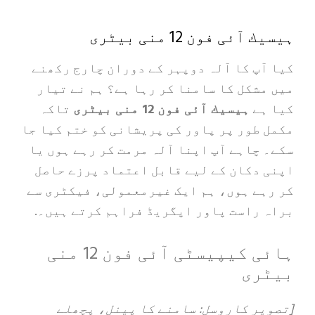
ئی فون 12 منی بیٹری
پ کا آلہ دوپہر کے دوران چارج رکھنے
شکل کا سامنا کر رہا ہے؟ ہم نے تیار
ہے
ہیسیك آئی فون 12 منی بیٹری
تاکہ
طور پر پاور کی پریشانی کو ختم کیا جا
چاہے آپ اپنا آلہ مرمت کر رہے ہوں یا
دکان کے لیے قابل اعتماد پرزے حاصل
ے ہوں، ہم ایک غیرمعمولی، فیکٹری سے
راست پاور اپگریڈ فراہم کرتے ہیں۔.
ہائی کیپیسٹی آئی فون 12 منی
ری
ر کاروسل: سامنے کا پینل، پچھلے