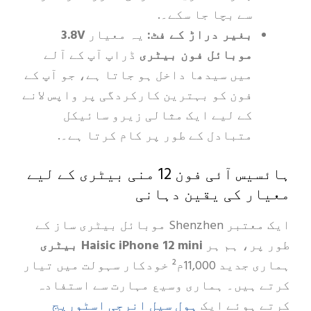
سے بچا جا سکے۔.
بغیر دراڑ کے فٹ:
یہ معیار
3.8V
موبائل فون بیٹری
ڈراپ آپ کے آلے
میں سیدھا داخل ہو جاتا ہے، جو آپ کے
فون کو بہترین کارکردگی پر واپس لانے
کے لیے ایک مثالی زیرو سائیکل
متبادل کے طور پر کام کرتا ہے۔.
ہائسیس آئی فون 12 منی بیٹری کے لیے
ر کی یقین دہانی
ایک معتبر Shenzhen موبائل بیٹری ساز کے
ر، ہم ہر
Haisic iPhone 12 mini بیٹری
ہماری جدید 11,000م² خودکار سہولت میں تیار
ہیں۔ ہماری وسیع مہارت سے استفادہ
ہول سیل انرجی اسٹوریج
ہوئے ایک