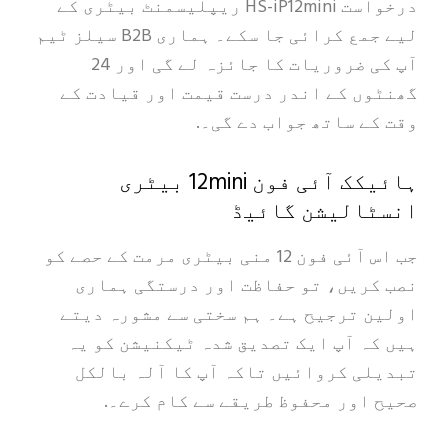
درخواست HS-iP12mini ریپلیسمنٹ بیٹری کے
لیے جمع کرائی جا سکے۔ ہماری B2B سیلز ٹیم
آپ کی ضروریات کا جائزہ لے گی اور 24
ں کے اندر درست قیمت اور قیادت کے
ے ساتھ جواب دے گی۔.
ہائیکک آئی فون 12mini بیٹری
الیشن گائیڈ
جب اس آئی فون 12 منی بیٹری مرمت کے حصے کو
ریں، تو حفاظت اور درستگی ہماری
 ترجیح ہے۔ ہم سختی سے مشورہ دیتے
ہ آپ ایک تصدیق شدہ ٹیکنیشن کو یہ
ی کروائیں تاکہ آپ کا آلہ بالکل
اور محفوظ طریقے سے کام کرے۔.