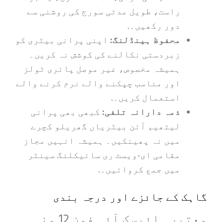
راست، طویل مدتی سورج کی روشنی سے
دور رکھیں۔.
محفوظ ہینڈلنگ:
اپنی پرانی بیٹری کو
زبردستی نکالنے کی کوشش نہ کریں۔
ہمیشہ مخصوص، غیر موصل پائری ٹولز
اور مناسب چپکنے والے نرم کرنے والے
استعمال کریں۔.
ذمہ دارانہ تلفی:
کبھی بھی پرانی
لیتھیم آئن بیٹریاں گھریلو کچرے
میں نہ پھینکیں۔ ہمیشہ انہیں مجاز
مقامی ای-ویسٹ ری سائیکلنگ سینٹر
میں جمع کروائیں۔.
 کے جائزے اور درجہ بندی
معتبر ہائیسک آئی فون 12 منی