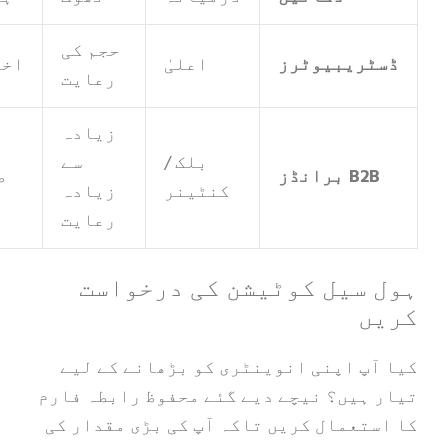
حجم کی
ریبیوٹرز
اعلیٰ
اختیاری
رعایت
زیادہ
مکمل
بلک /
سے
B برانڈز
طور پر
کنٹینر
زیادہ
کسٹم
رعایت
سیل کوٹیشن کی درخواست
ں
پ اپنی انوینٹری کو بڑھانے کے لیے
ہیں؟ نیچے دیے گئے محفوظ رابطہ فارم
تعمال کریں تاکہ آپ کی بڑی مقدار کی