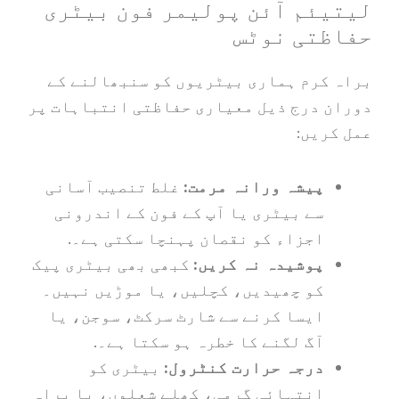
ئم آئن پولیمر فون بیٹری
ظتی نوٹس
کرم ہماری بیٹریوں کو سنبھالنے کے
 درج ذیل معیاری حفاظتی انتباہات پر
ریں:
پیشہ ورانہ مرمت:
غلط تنصیب آسانی
سے بیٹری یا آپ کے فون کے اندرونی
اجزاء کو نقصان پہنچا سکتی ہے۔.
پوشیدہ نہ کریں:
کبھی بھی بیٹری پیک
کو چھیدیں، کچلیں، یا موڑیں نہیں۔
ایسا کرنے سے شارٹ سرکٹ، سوجن، یا
آگ لگنے کا خطرہ ہو سکتا ہے۔.
درجہ حرارت کنٹرول:
بیٹری کو
انتہائی گرمی، کھلے شعلوں، یا براہ