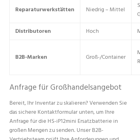
S
Reparaturwerkstätten
Niedrig – Mittel
Distributoren
Hoch
M
B2B-Marken
Groß-/Container
R
Anfrage für Großhandelsangebot
Bereit, Ihr Inventar zu skalieren? Verwenden Sie
das sichere Kontaktformular unten, um Ihre
Anfrage für die HS-iP12mini Ersatzbatterie in
großen Mengen zu senden. Unser B2B-
Vertriebsteam prüft Ihre Anforderungen und