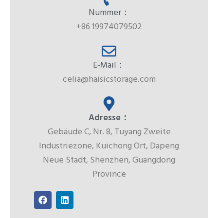
Nummer：
+86 19974079502
E-Mail：
celia@haisicstorage.com
Adresse：
Gebäude C, Nr. 8, Tuyang Zweite
Industriezone, Kuichong Ort, Dapeng
Neue Stadt, Shenzhen, Guangdong
Province
F
L
a
i
c
n