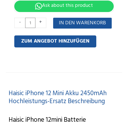
Ask about this product
Haisic
-
+
IN DEN WARENKORB
iPhone
12
ZUM ANGEBOT HINZUFÜGEN
mini
Battery
2450mAh
High
Capacity
Replacement
Haisic iPhone 12 Mini Akku 2450mAh
Menge
Hochleistungs-Ersatz Beschreibung
Haisic iPhone 12mini Batterie