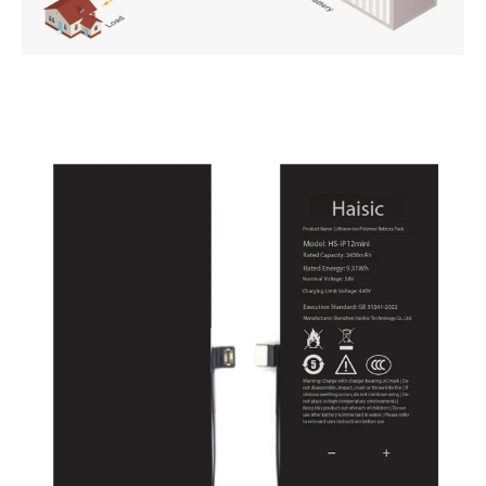
PT
ZH