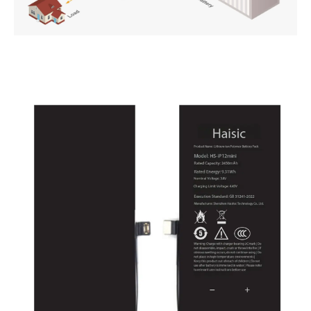
PT
ZH