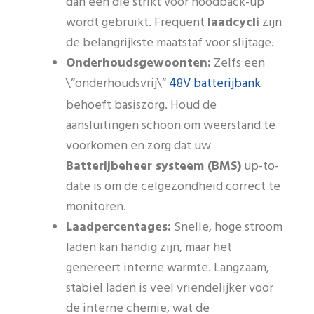
dan een die strikt voor noodback-up
wordt gebruikt. Frequent
laadcycli
zijn
de belangrijkste maatstaf voor slijtage.
Onderhoudsgewoonten:
Zelfs een
48V batterijbank
\”onderhoudsvrij\”
behoeft basiszorg. Houd de
aansluitingen schoon om weerstand te
voorkomen en zorg dat uw
Batterijbeheer systeem (BMS)
up-to-
date is om de celgezondheid correct te
monitoren.
Laadpercentages:
Snelle, hoge stroom
laden kan handig zijn, maar het
genereert interne warmte. Langzaam,
stabiel laden is veel vriendelijker voor
de interne chemie, wat de