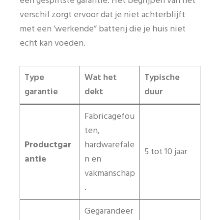
een gesplitste garantie. Het begrijpen van het
verschil zorgt ervoor dat je niet achterblijft
met een ’werkende” batterij die je huis niet
echt kan voeden.
Type
Wat het
Typische
garantie
dekt
duur
Fabricagefou
ten,
Productgar
hardwarefale
5 tot 10 jaar
antie
n en
vakmanschap
.
Gegarandeer