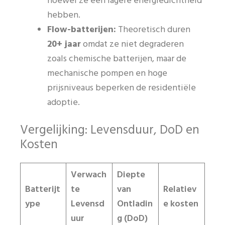
hoewel ze een lagere energiedichtheid
hebben.
Flow-batterijen:
Theoretisch duren
20+ jaar
omdat ze niet degraderen
zoals chemische batterijen, maar de
mechanische pompen en hoge
prijsniveaus beperken de residentiële
adoptie.
Vergelijking: Levensduur, DoD en
Kosten
Verwach
Diepte
Batterijt
te
van
Relatiev
ype
Levensd
Ontladin
e kosten
uur
g (DoD)