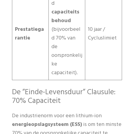
d
capaciteits
behoud
Prestatiega
(bijvoorbeel
10 jaar /
rantie
d 70% van
Cycluslimiet
de
oorspronkelij
ke
capaciteit).
De ”Einde-Levensduur” Clausule:
70% Capaciteit
De industrienorm voor een lithium-ion
energieopslagsysteem (ESS)
is om ten minste
70% van de oorspronkelijke capaciteit te