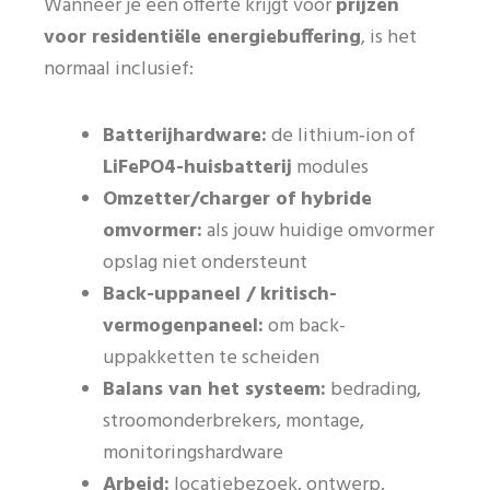
Wanneer je een offerte krijgt voor
prijzen
voor residentiële energiebuffering
, is het
normaal inclusief:
Batterijhardware:
de lithium‑ion of
LiFePO4-huisbatterij
modules
Omzetter/charger of hybride
omvormer:
als jouw huidige omvormer
opslag niet ondersteunt
Back-uppaneel / kritisch-
vermogenpaneel:
om back-
uppakketten te scheiden
Balans van het systeem:
bedrading,
stroomonderbrekers, montage,
monitoringshardware
Arbeid:
locatiebezoek, ontwerp,