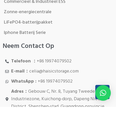
Commercieel & Industrieel ESS
Zonne-energiecentrale
LiFePO4-batterijpakket
Iphone Batterij Serie
Neem Contact Op
Telefoon ：
+86 19974079502
E-mail：
celia@haisicstorage.com
WhatsApp :
+86 19974079502
Adres：
Gebouw C, Nr. 8, Tuyang Tweede
Industriezone, Kuichong-dorp, Dapeng Nieuw
District, Shenzhen-stad, Guangdong-provincie