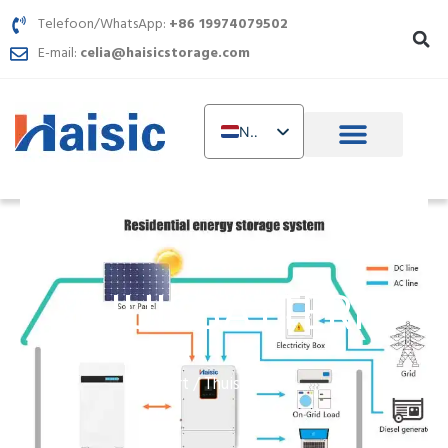
Spring
Telefoon/WhatsApp:
+86 19974079502
naar
E-mail:
celia@haisicstorage.com
inhoud
NL
EN
DE
TR
IT
THUISBATTERIJ
FR
RU
AR
Start
/ Thuisbatterij
PL
UR