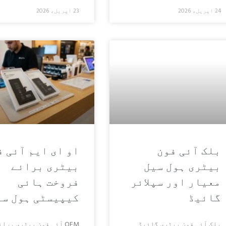
24 اپریل، 2026
23 اپریل، 2026
بلک آئی فون
او ای ایم آئی ف
بیٹری ہول سیل
بیٹری برائے
معیار اور سپلائر
فروخت ہائی
گائیڈ
کیپیسٹی ہول سی
بلک آئی فون بیٹری گائیڈ
OEM آئی فون بیٹری برا