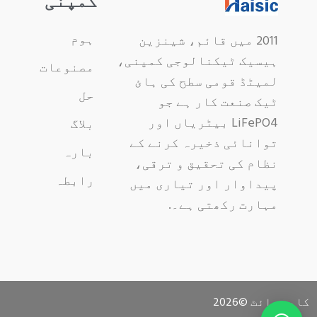
کمپنی
ہوم
2011 میں قائم، شینزین
ہیسیک ٹیکنالوجی کمپنی،
مصنوعات
لمیٹڈ قومی سطح کی ہائ
حل
ٹیک صنعت کار ہے جو
LiFePO4 بیٹریاں اور
بلاگ
توانائی ذخیرہ کرنے کے
بارہ
نظام کی تحقیق و ترقی،
رابطہ
پیداوار اور تیاری میں
مہارت رکھتی ہے۔.
کاپی رائٹ ©
2026