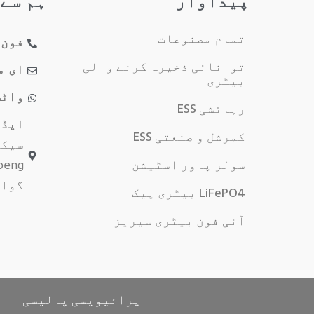
پیداوار
ہم سے
تمام مصنوعات
فون
توانائی ذخیرہ کرنے والی
ای م
بیٹری
واٹس
رہائشی ESS
ایڈ
کمرشل و صنعتی ESS
سولر پاور اسٹیشن
گوان
LiFePO4 بیٹری پیک
آئی فون بیٹری سیریز
پرائیویسی پالیسی