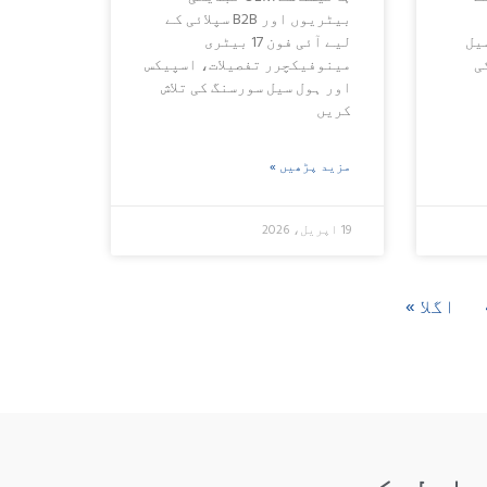
بیٹریوں اور B2B سپلائی کے
یل
لیے آئی فون 17 بیٹری
ی
مینوفیکچرر تفصیلات، اسپیکس
اور ہول سیل سورسنگ کی تلاش
کریں
مزید پڑھیں »
19 اپریل، 2026
اگلا ‏»