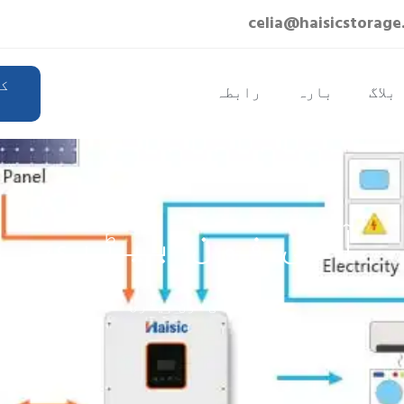
celia@haisicstorage
کو
بلاگ
بارہ
رابطہ
آئی فون بیٹری
ہوم
/ آئی فون بیٹری