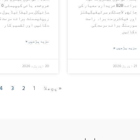
برائے B2B خریدار، معیار کی
فروخت، ہائی کیپیسٹی 0
جانچ، لاجسٹک، سرٹیفیکیشنز
سائیکل سرٹیفائیڈ ہول س
اور فیکٹری سے براہ راست
ریپلیسمنٹ برائے مرمت ک
سورسنگ برائے مرمت کی
دکانیں اور تقسیم کار
دکانیں
مزید پڑھیں »
مزید پڑھیں »
21 اپریل 2026
20 اپریل، 2026
4
3
2
« پچھلا
1