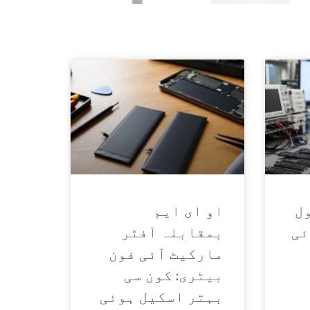
ZH
فحہ
ل
او ای ایم
ئی
بمقابلہ آفٹر
مارکیٹ آئی فون
بیٹری: کون سی
بہتر اسکیل ہوئی