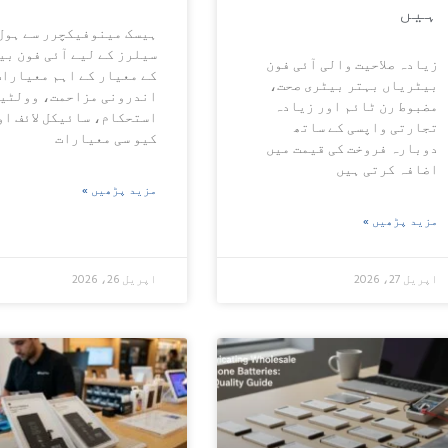
ہیں
ہیسک مینوفیکچرر سے ہول
سیلرز کے لیے آئی فون بی
زیادہ صلاحیت والی آئی فون
کے معیار کے اہم معیارات
بیٹریاں بہتر بیٹری صحت،
اندرونی مزاحمت، وولٹی
مضبوط رن ٹائم اور زیادہ
استحکام، سائیکل لائف او
تجارتی واپسی کے ساتھ
کیو سی معیارات
دوبارہ فروخت کی قیمت میں
اضافہ کرتی ہیں
مزید پڑھیں »
مزید پڑھیں »
اپریل 27، 2026
اپریل 26، 2026