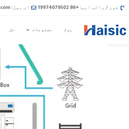
واد
فون / واٹس ایپ:
+86 19974079502
ای میل:
.com
ر
ائیں
ہوم
مصنوعات
حل