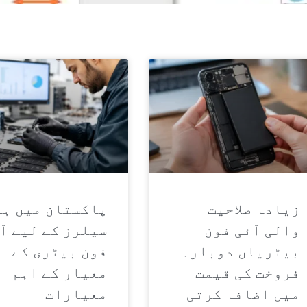
صفحہ
صفحہ
ص
صفحہ
زیادہ صلاحیت
پاکستان میں ہو
والی آئی فون
سیلرز کے لیے آ
بیٹریاں دوبارہ
فون بیٹری کے
فروخت کی قیمت
معیار کے اہم
میں اضافہ کرتی
معیارات