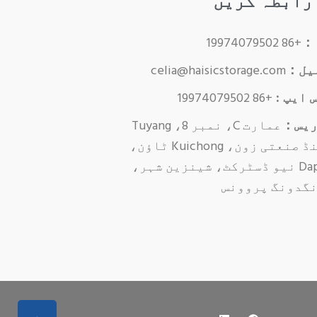
 رابطہ کریں
 ：
+86 19974079502
یل：
celia@haisicstorage.com
 ایپ :
+86 19974079502
ریس：
عمارت C، نمبر 8، Tuyang
سیکنڈ صنعتی زون، Kuichong ٹاؤن،
Dapeng نیو ڈسٹرکٹ، شینزین شہر،
گدونگ پروونس
ف
ل