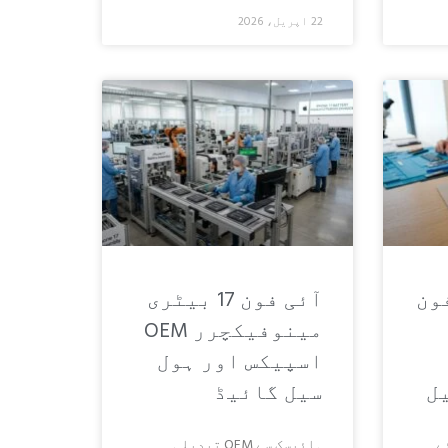
22 اپریل، 2026
ون
آئی فون 17 بیٹری
مینوفیکچرر OEM
اسپیکس اور ہول
ل
سیل گائیڈ
ئے
ہائیسک سے OEM تبدیلی