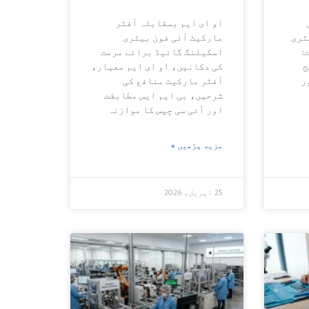
او ای ایم بمقابلہ آفٹر
ٹری
مارکیٹ آئی فون بیٹری
:
اسکیلنگ گائیڈ برائے مرمت
ج
کی دکانیں، او ای ایم معیار،
ر
آفٹر مارکیٹ منافع کی
شرحیں، بی ایم ایس مطابقت
اور آئی سی چپس کا موازنہ
مزید پڑھیں »
25 اپریل، 2026