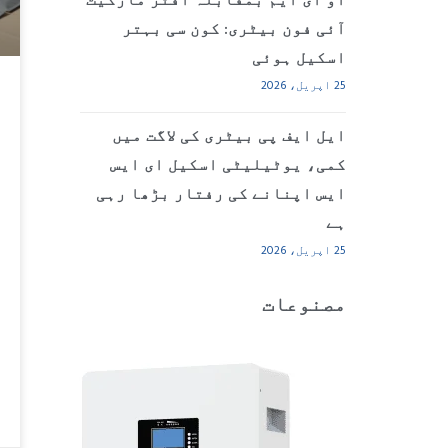
او ای ایم بمقابلہ آفٹر مارکیٹ
آئی فون بیٹری: کون سی بہتر
اسکیل ہوئی
25 اپریل، 2026
ایل ایف پی بیٹری کی لاگت میں
کمی، یوٹیلیٹی اسکیل ای ایس
ایس اپنانے کی رفتار بڑھا رہی
ہے
25 اپریل، 2026
مصنوعات
سٹ
ای
SS
4 مصنوعات