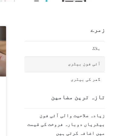
زمرے
بلاگ
آئی فون بیٹری
گھر کی بیٹری
تازہ ترین مضامین
زیادہ صلاحیت والی آئی فون
بیٹریاں دوبارہ فروخت کی قیمت
میں اضافہ کرتی ہیں