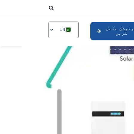
تیشن حاصل
UR
کریں
EN
DE
TR
IT
FR
RU
AR
PL
NL
PT