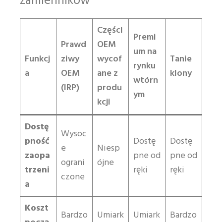
zamienników
Części
Premi
Prawd
OEM
um na
Funkcj
ziwy
wycof
Tanie
rynku
a
OEM
ane z
klony
wtórn
(IRP)
produ
ym
kcji
Dostę
Wysoc
pność
Dostę
Dostę
e
Niesp
zaopa
pne od
pne od
ograni
ójne
trzeni
ręki
ręki
czone
a
Koszt
Bardzo
Umiark
Umiark
Bardzo