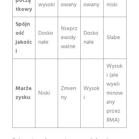
począ
wysoki
owany
owany
niski
tkowy
Spójn
Nieprz
ość
Dosko
Dosko
ewidy
Słabe
jakośc
nałe
nałe
walne
i
Wysok
i (ale
wyeli
Marże
Zmien
Wysok
Niski
minow
zysku
ny
i
any
przez
RMA)