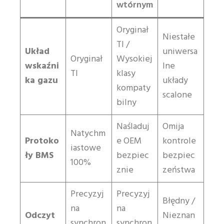
wtórnym
Oryginał
Niestałe
TI /
Układ
uniwersa
Oryginał
Wysokiej
wskaźni
lne
TI
klasy
ka gazu
układy
kompaty
scalone
bilny
Naśladuj
Omija
Natychm
Protoko
e OEM
kontrole
iastowe
ły BMS
bezpiec
bezpiec
100%
znie
zeństwa
Precyzyj
Precyzyj
Błędny /
na
na
Odczyt
Nieznan
synchron
synchron