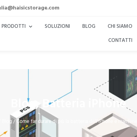
elia@haisicstorage.com
PRODOTTI
SOLUZIONI
BLOG
CHI SIAMO
CONTATTI
Blog
Batteria iPhone
,
Blog
/
/ Come far durare di più la batteria dell'iPhone e mantene