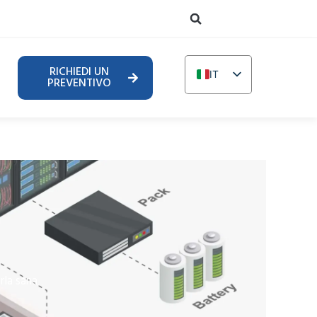
RICHIEDI UN
IT
PREVENTIVO
EN
DE
TR
FR
RU
AR
PL
NL
rla sana
UR
PT