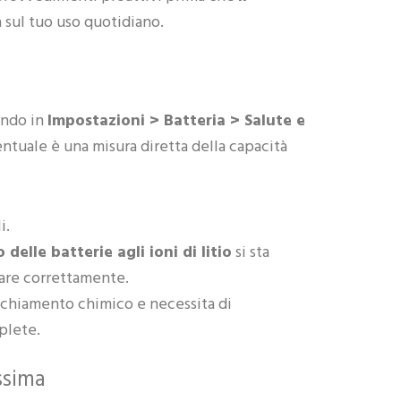
a sul tuo uso quotidiano.
ando in
Impostazioni > Batteria > Salute e
ntuale è una misura diretta della capacità
i.
elle batterie agli ioni di litio
si sta
nare correttamente.
cchiamento chimico e necessita di
plete.
ssima