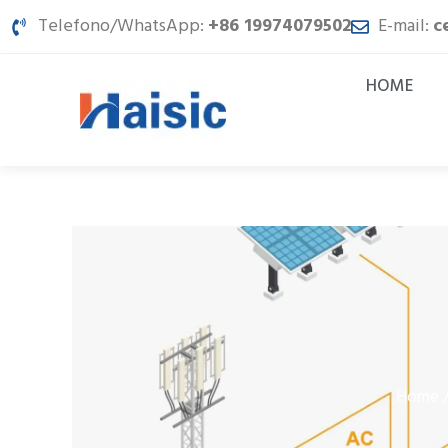
Vai
Telefono/WhatsApp:
+86 19974079502
E-mail:
c
al
contenuto
HOME
Home