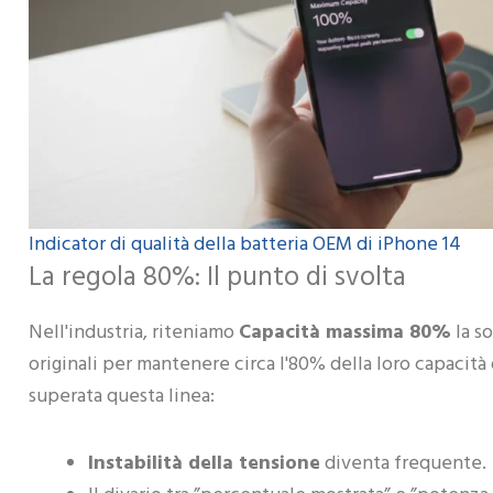
SIS
INVERTER
Indicator di qualità della batteria OEM di iPhone 14
D
IBRIDO
La regola 80%: Il punto di svolta
AC
SOLARE
RES
Nell'industria, riteniamo
Capacità massima 80%
la so
9 PRODOTTI
31 PR
originali per mantenere circa l'80% della loro capacità
superata questa linea:
Instabilità della tensione
diventa frequente.