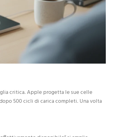
ESS
TEMI
MONTATO
I
SU
CUMULO
RACK
IDENZIALI
glia critica. Apple progetta le sue celle
8 PRODOTTI
ODOTTI
 dopo 500 cicli di carica completi. Una volta