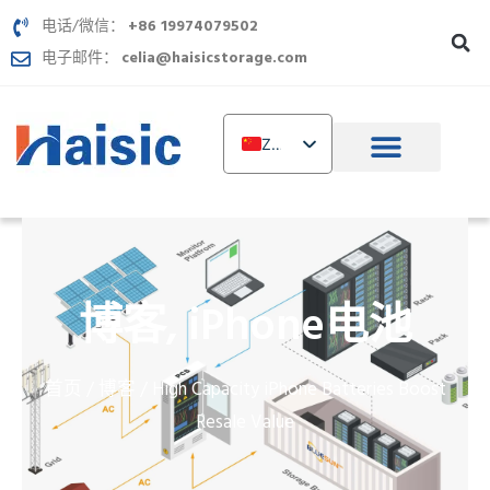
跳
电话/微信：
+86 19974079502
至
电子邮件：
celia@haisicstorage.com
内
容
ZH
EN
DE
TR
IT
博客
iPhone电池
,
FR
RU
首页
博客
/
/ High Capacity iPhone Batteries Boost
AR
Resale Value
PL
NL