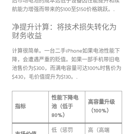
后市场电池的成本远低于设备因性能提升和续
航能力增强而带来的$100至$150价格跳跃。.
净提升计算：将技术损失转化为
财务收益
计算很简单。一台二手iPhone如果电池性能下
降，会遭遇严重的贬值。如果一部手机带旧电
池售价为$300，而满电容量可达100%时售价为
$430，毛价值提升为$130。.
性能下降电
高容量升级
指标
池（低于
（100%）
80%）
低（惩罚
高（高端