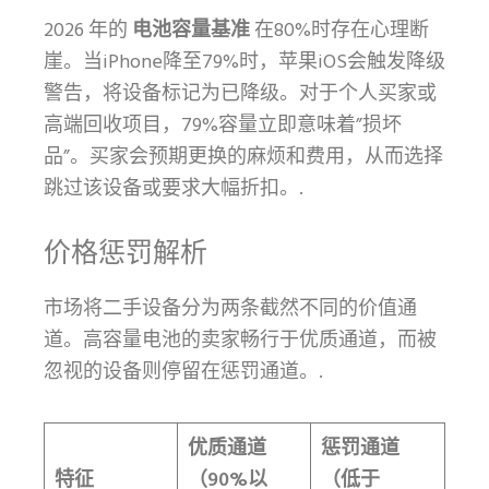
2026 年的
电池容量基准
在80%时存在心理断
崖。当iPhone降至79%时，苹果iOS会触发降级
警告，将设备标记为已降级。对于个人买家或
高端回收项目，79%容量立即意味着”损坏
品”。买家会预期更换的麻烦和费用，从而选择
跳过该设备或要求大幅折扣。.
价格惩罚解析
市场将二手设备分为两条截然不同的价值通
道。高容量电池的卖家畅行于优质通道，而被
忽视的设备则停留在惩罚通道。.
优质通道
惩罚通道
特征
（90%以
（低于