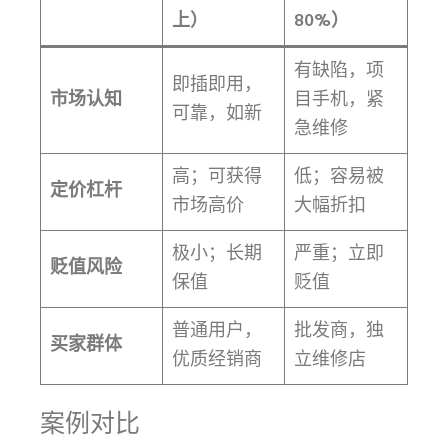
上）
80%）
有缺陷，项
即插即用，
市场认知
目手机，紧
可靠，如新
急维修
高；可获得
低；容易被
定价杠杆
市场高价
大幅折扣
极小；长期
严重；立即
贬值风险
保值
贬值
普通用户，
批发商，独
买家群体
优质经销商
立维修店
案例对比