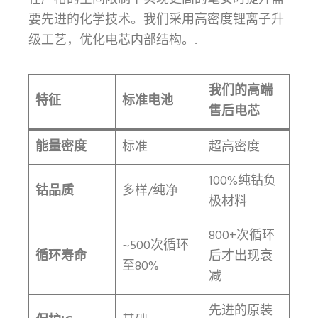
要先进的化学技术。我们采用高密度锂离子升
级工艺，优化电芯内部结构。.
我们的高端
特征
标准电池
售后电芯
能量密度
标准
超高密度
100%纯钴负
钴品质
多样/纯净
极材料
800+次循环
~500次循环
循环寿命
后才出现衰
至80%
减
先进的原装