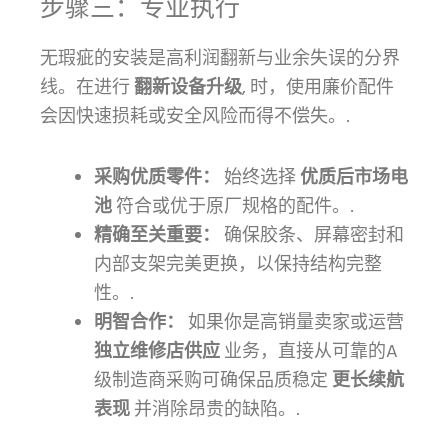
步骤三：专业执行
无瑕疵的安装是高利润翻新与业余失误的分界
线。在进行
翻新设备升级
, 时，使用廉价配件
会因快速损耗或安全风险而得不偿失。.
采购优质零件：
始终选择
优质后市场电
池
符合或优于原厂规格的配件。.
精确至关重要：
确保胶条、屏幕密封和
内部支架完美更换，以保持结构完整
性。.
明智合作：
如果你是高销量卖家或运营
独立维修店供应
业务，直接从可靠的A
级制造商采购可确保品质稳定
更长续航
表现
并消除昂贵的缺陷。.