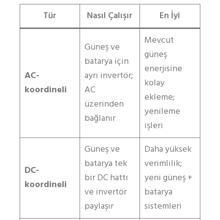
Tür
Nasıl Çalışır
En İyi
Mevcut
Güneş ve
güneş
batarya için
enerjisine
AC-
ayrı invertör;
kolay
koordineli
AC
ekleme;
üzerinden
yenileme
bağlanır
işleri
Güneş ve
Daha yüksek
batarya tek
verimlilik;
DC-
bir DC hattı
yeni güneş +
koordineli
ve invertör
batarya
paylaşır
sistemleri