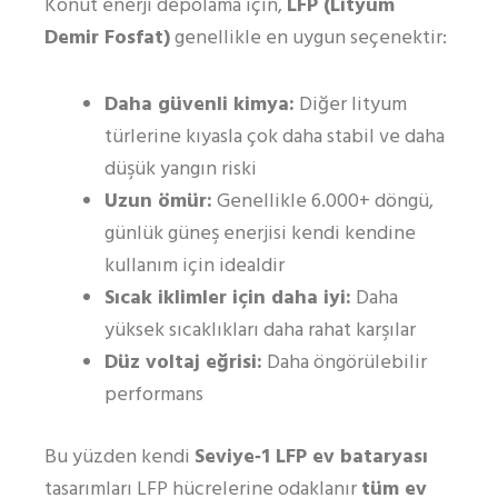
Konut enerji depolama için,
LFP (Lityum
Demir Fosfat)
genellikle en uygun seçenektir:
Daha güvenli kimya:
Diğer lityum
türlerine kıyasla çok daha stabil ve daha
düşük yangın riski
Uzun ömür:
Genellikle 6.000+ döngü,
günlük güneş enerjisi kendi kendine
kullanım için idealdir
Sıcak iklimler için daha iyi:
Daha
yüksek sıcaklıkları daha rahat karşılar
Düz voltaj eğrisi:
Daha öngörülebilir
performans
Bu yüzden kendi
Seviye‑1 LFP ev bataryası
tasarımları LFP hücrelerine odaklanır
tüm ev