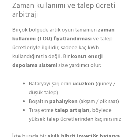
Zaman kullanımı ve talep ücreti
arbitrajı
Birçok bölgede artık oyun tamamen
zaman
kullanımı (TOU) fiyatlandırması
ve talep
ücretleriyle ilgilidir, sadece kaç kWh
kullandığınızla değil. Bir
konut enerji
depolama sistemi
size yardımcı olur:
Bataryayı şarj edin
ucuzken
(güney /
düşük talep)
Boşaltın
pahalıyken
(akşam / pik saat)
Tıraş etme
talep artışları
, böylece
yüksek talep ücretlerinden kaçınırsınız
İşte burada bir
akıllı hibrit invertör batarya