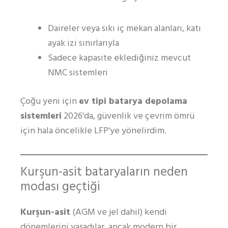
Daireler veya sıkı iç mekan alanları, katı
ayak izi sınırlarıyla
Sadece kapasite eklediğiniz mevcut
NMC sistemleri
Çoğu yeni için
ev tipi batarya depolama
sistemleri
2026'da, güvenlik ve çevrim ömrü
için hala öncelikle LFP'ye yönelirdim.
Kurşun-asit bataryaların neden
modası geçtiği
Kurşun-asit
(AGM ve jel dahil) kendi
dönemlerini yaşadılar, ancak modern bir