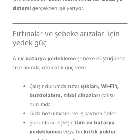
sistemi
gerçekten işe yarıyor.
Fırtınalar ve şebeke arızaları için
yedek güç
A
ev batarya yedekleme
şebeke düştüğünde
size anında, otomatik güç verir:
Çalışır durumda tutar
ışıkları, Wi-Fi'ı,
buzdolabını, tıbbi cihazları
çalışır
durumda
Gıda bozulmasını ve iş kaybını önler
Şununla iyi eşleşir
tüm ev batarya
yedeklemesi
veya bir
kritik yükler