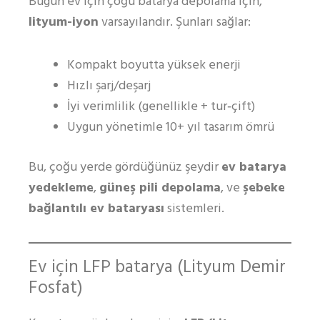
Bugün ev için çoğu batarya depolama için,
lityum-iyon
varsayılandır. Şunları sağlar:
Kompakt boyutta yüksek enerji
Hızlı şarj/deşarj
İyi verimlilik (genellikle + tur‑çift)
Uygun yönetimle 10+ yıl tasarım ömrü
Bu, çoğu yerde gördüğünüz şeydir
ev batarya
yedekleme
,
güneş pili depolama
, ve
şebeke
bağlantılı ev bataryası
sistemleri.
Ev için LFP batarya (Lityum Demir
Fosfat)