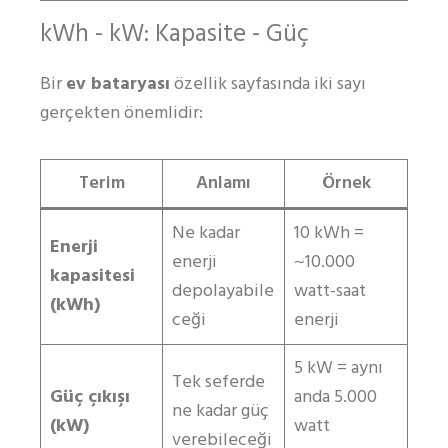
kWh - kW: Kapasite - Güç
Bir
ev bataryası
özellik sayfasında iki sayı
gerçekten önemlidir:
Terim
Anlamı
Örnek
Ne kadar
10 kWh =
Enerji
enerji
~10.000
kapasitesi
depolayabile
watt-saat
(kWh)
ceği
enerji
5 kW = aynı
Tek seferde
Güç çıkışı
anda 5.000
ne kadar güç
(kW)
watt
verebileceği