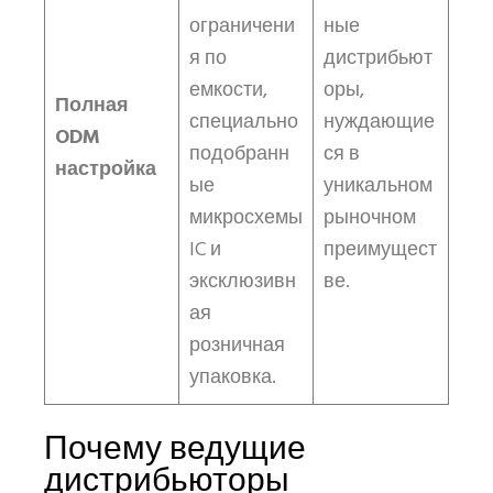
ограничени
ные
я по
дистрибьют
емкости,
оры,
Полная
специально
нуждающие
ODM
подобранн
ся в
настройка
ые
уникальном
микросхемы
рыночном
IC и
преимущест
эксклюзивн
ве.
ая
розничная
упаковка.
Почему ведущие
дистрибьюторы