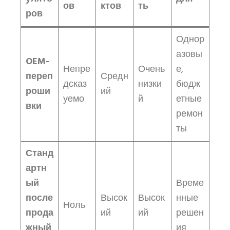
ов
ктов
ть
ров
Однор
азовы
OEM-
Непре
Очень
е,
переп
Средн
дсказ
низки
бюдж
роши
ий
уемо
й
етные
вки
ремон
ты
Станд
артн
ый
Време
после
Высок
Высок
нные
Ноль
прода
ий
ий
решен
жный
ия