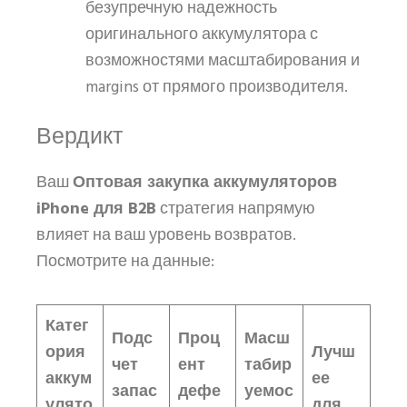
безупречную надежность
оригинального аккумулятора с
возможностями масштабирования и
margins от прямого производителя.
Вердикт
Ваш
Оптовая закупка аккумуляторов
iPhone для B2B
стратегия напрямую
влияет на ваш уровень возвратов.
Посмотрите на данные:
Катег
Подс
Проц
Масш
ория
Лучш
чет
ент
табир
аккум
ее
запас
дефе
уемос
улято
для