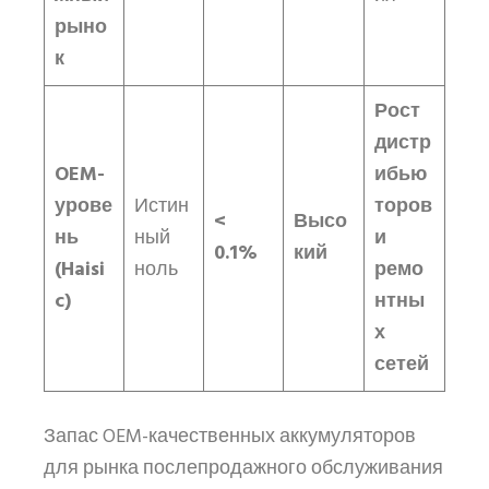
рыно
к
Рост
дистр
OEM-
ибью
урове
Истин
торов
<
Высо
нь
ный
и
0.1%
кий
(Haisi
ноль
ремо
c)
нтны
х
сетей
Запас OEM-качественных аккумуляторов
для рынка послепродажного обслуживания