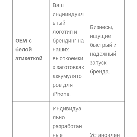
Ваш
индивидуал
ьный
Бизнесы,
логотип и
ищущие
OEM с
брендинг на
быстрый и
белой
наших
надежный
этикеткой
высокоемки
запуск
х заготовках
бренда.
аккумулято
ров для
iPhone.
Индивидуа
льно
разработан
ные
Установлен