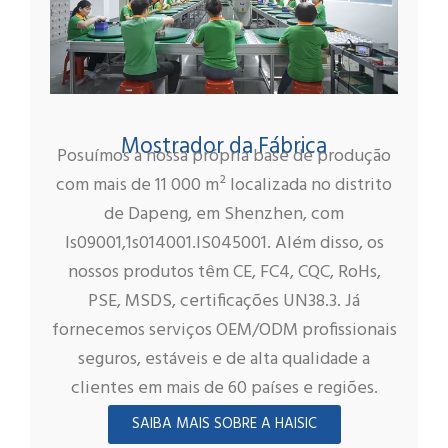
Mostrador da Fábrica
Posuímos a nossa própria base de produção
com mais de 11 000 m² localizada no distrito
de Dapeng, em Shenzhen, com
ls09001,1s014001.IS045001. Além disso, os
nossos produtos têm CE, FC4, CQC, RoHs,
PSE, MSDS, certificações UN38.3. Já
fornecemos serviços OEM/ODM profissionais
seguros, estáveis e de alta qualidade a
clientes em mais de 60 países e regiões.
SAIBA MAIS SOBRE A HAISIC