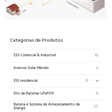
Início
Produtos
Série de Baterias para
/
/
UR
iPhone
/ Página 3
ZH
Categorias de Produtos
10
ESS Comercial & Industrial
9
Inversor Solar Híbrido
31
ESS residencial
11
Kits de Baterias LiFePO4
Bateria e Sistema de Armazenamento de
25
Energia