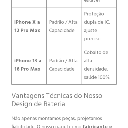
estável
Proteção
iPhone X a
Padrão / Alta
dupla de IC,
12 Pro Max
Capacidade
ajuste
preciso
Cobalto de
iPhone 13 a
Padrão / Alta
alta
16 Pro Max
Capacidade
densidade,
saúde 100%
Vantagens Técnicas do Nosso
Design de Bateria
Não apenas montamos peças; projetamos
fiabilidade. O nosso papel como
fabricante e